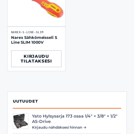
NAREX-S-LINE-SLIM
Narex Sähkömeisseli S
Line SLIM 1000V
KIRJAUDU
TILATAKSESI
UUTUUDET
Yato Hylsysarja 173 osaa 1/4" + 3/8" + 1/2"
AS-Drive
Kirjaudu nähdäksesi hinnan →