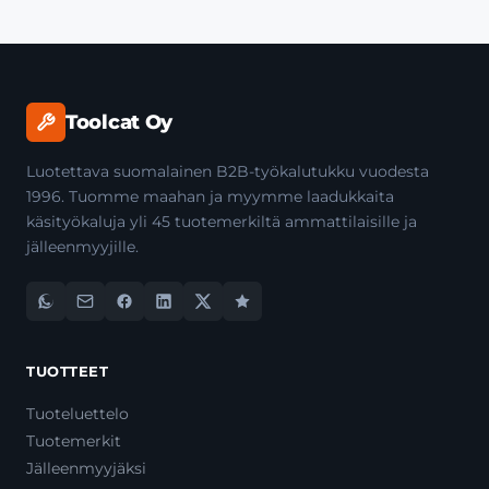
Toolcat Oy
Luotettava suomalainen B2B-työkalutukku vuodesta
1996. Tuomme maahan ja myymme laadukkaita
käsityökaluja yli 45 tuotemerkiltä ammattilaisille ja
jälleenmyyjille.
TUOTTEET
Tuoteluettelo
Tuotemerkit
Jälleenmyyjäksi