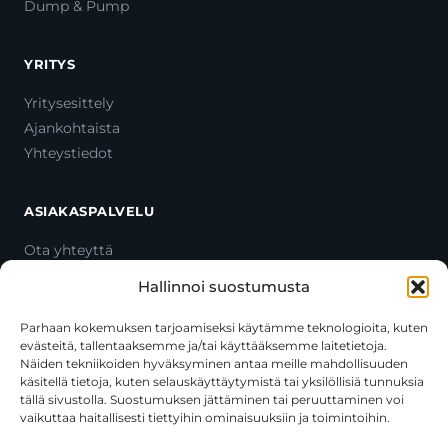
Dump & Pump
YRITYS
Yritysesittely
Ajankohtaista
Yhteystiedot
ASIAKASPALVELU
Ota yhteyttä
Oma tili
Hallinnoi suostumusta
Maksutavat
Toimitustavat
Parhaan kokemuksen tarjoamiseksi käytämme teknologioita, kuten
evästeitä, tallentaaksemme ja/tai käyttääksemme laitetietoja.
Usein kysytyt kysymykset
Näiden tekniikoiden hyväksyminen antaa meille mahdollisuuden
+358 44 270 3795
käsitellä tietoja, kuten selauskäyttäytymistä tai yksilöllisiä tunnuksia
asiakaspalvelu@toolcat.fi
tällä sivustolla. Suostumuksen jättäminen tai peruuttaminen voi
vaikuttaa haitallisesti tiettyihin ominaisuuksiin ja toimintoihin.