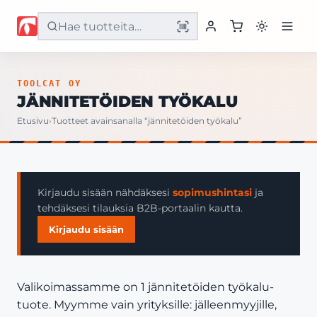
Etusivu
TOOLCAT OY
JÄNNITETÖIDEN TYÖKALU
Tuotteet
Etusivu
›
Tuotteet avainsanalla “jännitetöiden työkalu”
Palvelut
Yritys
Kirjaudu sisään nähdäksesi
sopimushintasi
ja
tehdäksesi tilauksia B2B-portaalin kautta.
Yhteystiedot
Kirjaudu sisään
Valikoimassamme on 1 jännitetöiden työkalu-
tuote. Myymme vain yrityksille: jälleenmyyjille,