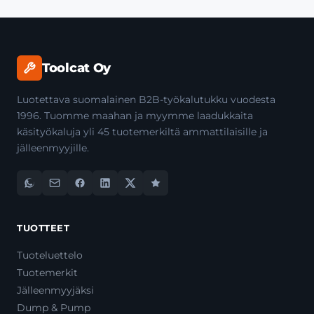
Toolcat Oy
Luotettava suomalainen B2B-työkalutukku vuodesta
1996. Tuomme maahan ja myymme laadukkaita
käsityökaluja yli 45 tuotemerkiltä ammattilaisille ja
jälleenmyyjille.
TUOTTEET
Tuoteluettelo
Tuotemerkit
Jälleenmyyjäksi
Dump & Pump