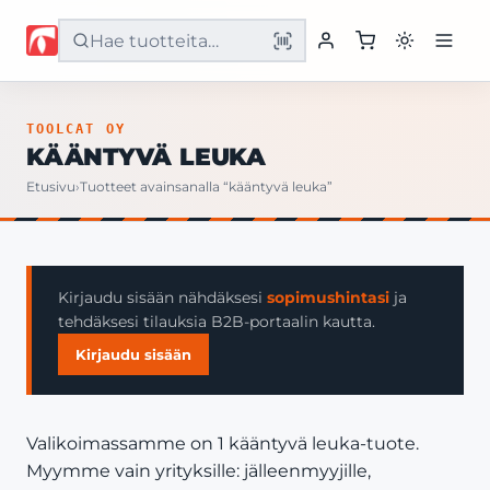
Etusivu
TOOLCAT OY
KÄÄNTYVÄ LEUKA
Tuotteet
Etusivu
›
Tuotteet avainsanalla “kääntyvä leuka”
Palvelut
Yritys
Kirjaudu sisään nähdäksesi
sopimushintasi
ja
tehdäksesi tilauksia B2B-portaalin kautta.
Yhteystiedot
Kirjaudu sisään
Valikoimassamme on 1 kääntyvä leuka-tuote.
Myymme vain yrityksille: jälleenmyyjille,