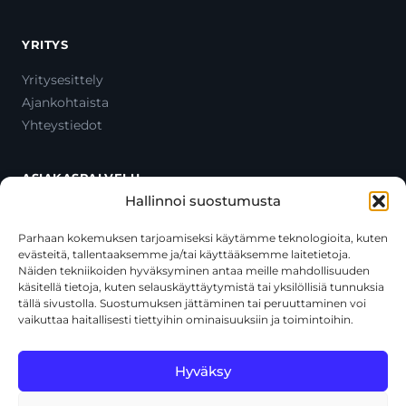
YRITYS
Yritysesittely
Ajankohtaista
Yhteystiedot
ASIAKASPALVELU
Hallinnoi suostumusta
Ota yhteyttä
Oma tili
Parhaan kokemuksen tarjoamiseksi käytämme teknologioita, kuten
evästeitä, tallentaaksemme ja/tai käyttääksemme laitetietoja.
Maksutavat
Näiden tekniikoiden hyväksyminen antaa meille mahdollisuuden
Toimitustavat
käsitellä tietoja, kuten selauskäyttäytymistä tai yksilöllisiä tunnuksia
Usein kysytyt kysymykset
tällä sivustolla. Suostumuksen jättäminen tai peruuttaminen voi
vaikuttaa haitallisesti tiettyihin ominaisuuksiin ja toimintoihin.
+358 44 270 3795
asiakaspalvelu@toolcat.fi
Hyväksy