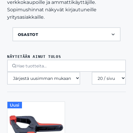
verkkokaupoille ja ammattikäyttäjille.
Sopimushinnat näkyvät kirjautuneille
yritysasiakkaille.
OSASTOT
NÄYTETÄÄN AINUT TULOS
Tuotteita
sivulla
Uusi