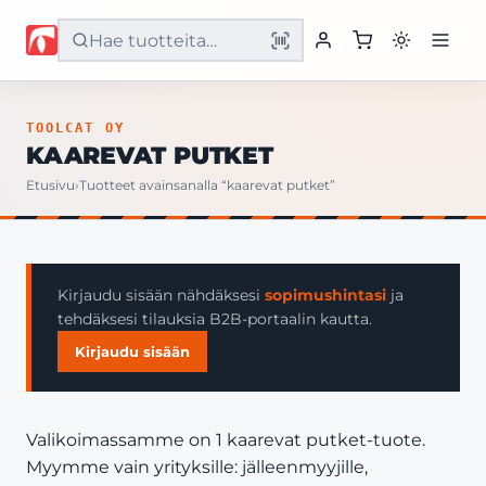
Etusivu
TOOLCAT OY
KAAREVAT PUTKET
Tuotteet
Etusivu
›
Tuotteet avainsanalla “kaarevat putket”
Palvelut
Yritys
Kirjaudu sisään nähdäksesi
sopimushintasi
ja
tehdäksesi tilauksia B2B-portaalin kautta.
Yhteystiedot
Kirjaudu sisään
Valikoimassamme on 1 kaarevat putket-tuote.
Myymme vain yrityksille: jälleenmyyjille,