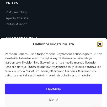
YRITYS
Yritysesittely
Ajankohtaista
Yhteystiedot
ASIAKASPALVELU
Hallinnoi suostumusta
Ota yhteyttä
Oma tili
Parhaan kokemuksen tarjoamiseksi käytämme teknologioita, kuten
evästeitä, tallentaaksemme ja/tai käyttääksemme laitetietoja.
Maksutavat
Näiden tekniikoiden hyväksyminen antaa meille mahdollisuuden
Toimitustavat
käsitellä tietoja, kuten selauskäyttäytymistä tai yksilöllisiä tunnuksia
Usein kysytyt kysymykset
tällä sivustolla. Suostumuksen jättäminen tai peruuttaminen voi
vaikuttaa haitallisesti tiettyihin ominaisuuksiin ja toimintoihin.
+358 44 270 3795
asiakaspalvelu@toolcat.fi
Hyväksy
Kiellä
© 2026 Toolcat Oy · Y-tunnus 1059567-7 · Kalustetie 1, 01720