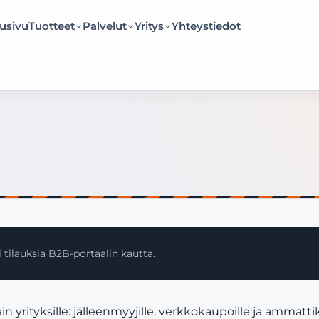
usivu
Tuotteet
Palvelut
Yritys
Yhteystiedot
 tilauksia B2B-portaalin kautta.
rityksille: jälleenmyyjille, verkkokaupoille ja ammattik