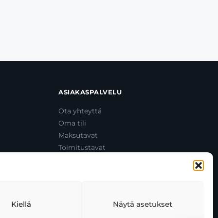
ASIAKASPALVELU
Ota yhteyttä
Oma tili
Maksutavat
Toimitustavat
Usein kysytyt kysymykset
+358 44 270 3795
asiakaspalvelu@toolcat.fi
Kiellä
Näytä asetukset