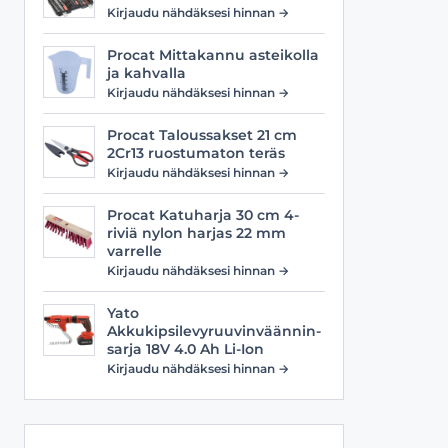
Viilat
Työasusteet
Kirjaudu nähdäksesi hinnan →
Vyöt
Procat Mittakannu asteikolla
ja kahvalla
Kirjaudu nähdäksesi hinnan →
Procat Taloussakset 21 cm
2Cr13 ruostumaton teräs
Kirjaudu nähdäksesi hinnan →
Procat Katuharja 30 cm 4-
riviä nylon harjas 22 mm
varrelle
Kirjaudu nähdäksesi hinnan →
Yato
Akkukipsilevyruuvinväännin-
sarja 18V 4.0 Ah Li-Ion
Kirjaudu nähdäksesi hinnan →