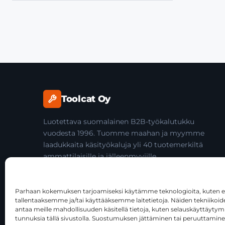
Toolcat Oy
Luotettava suomalainen B2B-työkalutukku
vuodesta 1996. Tuomme maahan ja myymme
laadukkaita käsityökaluja yli 40 tuotemerkiltä
ammattilaisille ja jälleenmyyjille.
Parhaan kokemuksen tarjoamiseksi käytämme teknologioita, kuten ev
tallentaaksemme ja/tai käyttääksemme laitetietoja. Näiden tekniiko
antaa meille mahdollisuuden käsitellä tietoja, kuten selauskäyttäytymist
tunnuksia tällä sivustolla. Suostumuksen jättäminen tai peruuttamine
Tätä sivustoa suojaa reCAPTCHA, ja siihen sovelletaan Goog