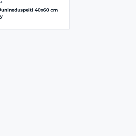
34
Uunineduspelti 40x60 cm
ty