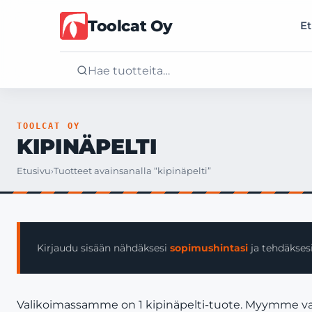
Toolcat Oy
Et
Etusivu
TOOLCAT OY
KIPINÄPELTI
Tuotteet
Etusivu
›
Tuotteet avainsanalla “kipinäpelti”
Palvelut
Yritys
Kirjaudu sisään nähdäksesi
sopimushintasi
ja tehdäksesi
Yhteystiedot
Valikoimassamme on 1 kipinäpelti-tuote. Myymme vain y