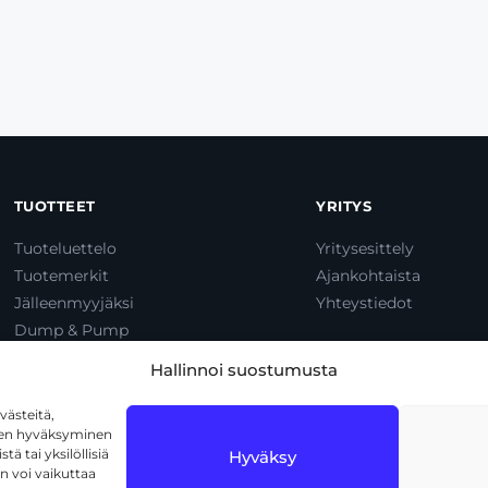
TUOTTEET
YRITYS
Tuoteluettelo
Yritysesittely
Tuotemerkit
Ajankohtaista
Jälleenmyyjäksi
Yhteystiedot
Dump & Pump
Hallinnoi suostumusta
ästeitä,
iden hyväksyminen
ä tai yksilöllisiä
Hyväksy
n voi vaikuttaa
len
tietosuojakäytäntöä
ja
käyttöehtoja
.