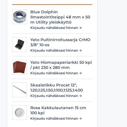
Blue Dolphin
Ilmastointiteippi 48 mm x 50
m Utility yleiskäyttö
Kirjaudu nähdäksesi hinnan →
Yato Pultinirroitussarja CrMO
3/8" 10-os
Kirjaudu nähdäksesi hinnan →
Yato Hiomapaperiarkki 50 kpl
/ pkt 230 x 280 mm
Kirjaudu nähdäksesi hinnan →
Skaalatikku Procat 12",
1:20,1:25,1:50,1:100,1:125,1:400
Kirjaudu nähdäksesi hinnan →
Rosa Kakkulautanen 15 cm
100 kpl
Kirjaudu nähdäksesi hinnan →