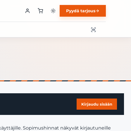
Pyydä tarjous
Kirjaudu sisään
äyttäjille. Sopimushinnat näkyvät kirjautuneille