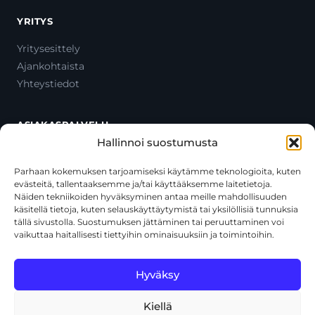
YRITYS
Yritysesittely
Ajankohtaista
Yhteystiedot
ASIAKASPALVELU
Hallinnoi suostumusta
Ota yhteyttä
Oma tili
Parhaan kokemuksen tarjoamiseksi käytämme teknologioita, kuten
evästeitä, tallentaaksemme ja/tai käyttääksemme laitetietoja.
Maksutavat
Näiden tekniikoiden hyväksyminen antaa meille mahdollisuuden
Toimitustavat
käsitellä tietoja, kuten selauskäyttäytymistä tai yksilöllisiä tunnuksia
Usein kysytyt kysymykset
tällä sivustolla. Suostumuksen jättäminen tai peruuttaminen voi
vaikuttaa haitallisesti tiettyihin ominaisuuksiin ja toimintoihin.
+358 44 270 3795
asiakaspalvelu@toolcat.fi
Hyväksy
Kiellä