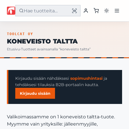
Etusivu
TOOLCAT OY
KONEVEISTO TALTTA
Tuotteet
Etusivu
›
Tuotteet avainsanalla “koneveisto taltta”
Palvelut
Yritys
Kirjaudu sisään nähdäksesi
sopimushintasi
ja
tehdäksesi tilauksia B2B-portaalin kautta.
Yhteystiedot
Kirjaudu sisään
Valikoimassamme on 1 koneveisto taltta-tuote.
Myymme vain yrityksille: jälleenmyyjille,