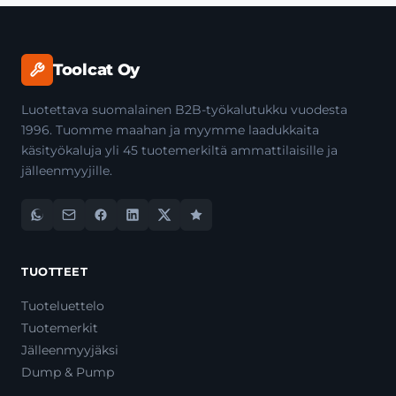
Toolcat Oy
Luotettava suomalainen B2B-työkalutukku vuodesta
1996. Tuomme maahan ja myymme laadukkaita
käsityökaluja yli 45 tuotemerkiltä ammattilaisille ja
jälleenmyyjille.
TUOTTEET
Tuoteluettelo
Tuotemerkit
Jälleenmyyjäksi
Dump & Pump