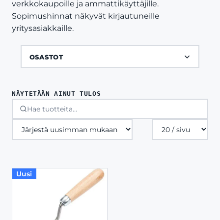
verkkokaupoille ja ammattikäyttäjille.
Sopimushinnat näkyvät kirjautuneille
yritysasiakkaille.
OSASTOT
NÄYTETÄÄN AINUT TULOS
Tuotteita
sivulla
Uusi