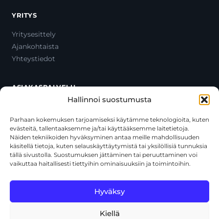
YRITYS
Yritysesittely
Ajankohtaista
Yhteystiedot
ASIAKASPALVELU
Hallinnoi suostumusta
Ota yhteyttä
Oma tili
Parhaan kokemuksen tarjoamiseksi käytämme teknologioita, kuten
evästeitä, tallentaaksemme ja/tai käyttääksemme laitetietoja.
Maksutavat
Näiden tekniikoiden hyväksyminen antaa meille mahdollisuuden
Toimitustavat
käsitellä tietoja, kuten selauskäyttäytymistä tai yksilöllisiä tunnuksia
Usein kysytyt kysymykset
tällä sivustolla. Suostumuksen jättäminen tai peruuttaminen voi
vaikuttaa haitallisesti tiettyihin ominaisuuksiin ja toimintoihin.
+358 44 270 3795
asiakaspalvelu@toolcat.fi
Hyväksy
Kiellä