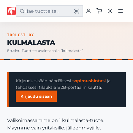
Etusivu
TOOLCAT OY
KULMALASTA
Tuotteet
Etusivu
›
Tuotteet avainsanalla “kulmalasta”
Palvelut
Yritys
Kirjaudu sisään nähdäksesi
sopimushintasi
ja
tehdäksesi tilauksia B2B-portaalin kautta.
Yhteystiedot
Kirjaudu sisään
Valikoimassamme on 1 kulmalasta-tuote.
Myymme vain yrityksille: jälleenmyyjille,