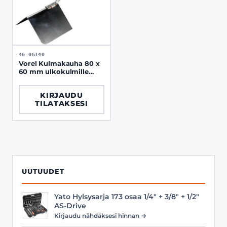
46-06140
Vorel Kulmakauha 80 x
60 mm ulkokulmille
puukahvalla
KIRJAUDU
TILATAKSESI
UUTUUDET
Yato Hylsysarja 173 osaa 1/4" + 3/8" + 1/2"
AS-Drive
Kirjaudu nähdäksesi hinnan →