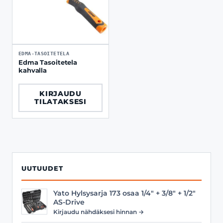
EDMA-TASOITETELA
Edma Tasoitetela
kahvalla
KIRJAUDU
TILATAKSESI
UUTUUDET
Yato Hylsysarja 173 osaa 1/4" + 3/8" + 1/2"
AS-Drive
Kirjaudu nähdäksesi hinnan →