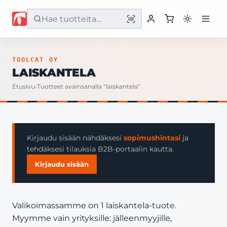
Etusivu
TOOLCAT OY
LAISKANTELA
Tuotteet
Etusivu
›
Tuotteet avainsanalla “laiskantela”
Palvelut
Yritys
Kirjaudu sisään nähdäksesi
sopimushintasi
ja
tehdäksesi tilauksia B2B-portaalin kautta.
Yhteystiedot
Kirjaudu sisään
Valikoimassamme on 1 laiskantela-tuote.
Myymme vain yrityksille: jälleenmyyjille,