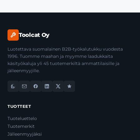
Toolcat Oy
Luotettava suomalainen B2B-työkalutukku vuodesta
1996. Tuomme maahan ja myymme laadukkaita
käsityökaluja yli 45 tuotemerkiltä ammattilaisille ja
jälleenmyyjille.
TUOTTEET
Tuoteluettelo
Tuotemerkit
Jälleenmyyjäksi