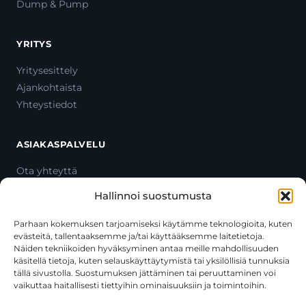
Dump & Pump
YRITYS
Yritysesittely
Ajankohtaista
Yhteystiedot
ASIAKASPALVELU
Ota yhteyttä
Oma tili
Hallinnoi suostumusta
Maksutavat
Toimitustavat
Parhaan kokemuksen tarjoamiseksi käytämme teknologioita, kuten
evästeitä, tallentaaksemme ja/tai käyttääksemme laitetietoja.
Usein kysytyt kysymykset
Näiden tekniikoiden hyväksyminen antaa meille mahdollisuuden
+358 44 270 3795
käsitellä tietoja, kuten selauskäyttäytymistä tai yksilöllisiä tunnuksia
asiakaspalvelu@toolcat.fi
tällä sivustolla. Suostumuksen jättäminen tai peruuttaminen voi
vaikuttaa haitallisesti tiettyihin ominaisuuksiin ja toimintoihin.