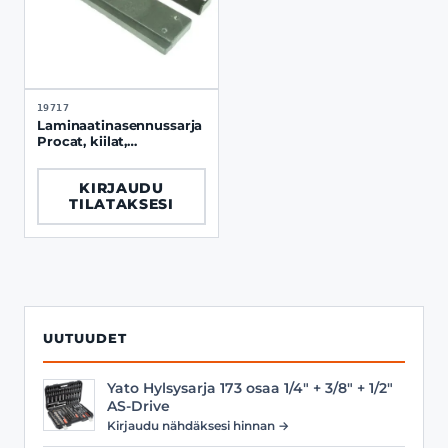
19717
Laminaatinasennussarja
Procat, kiilat,
lyöntirauta ja kapula
KIRJAUDU
TILATAKSESI
UUTUUDET
Yato Hylsysarja 173 osaa 1/4" + 3/8" + 1/2"
AS-Drive
Kirjaudu nähdäksesi hinnan →