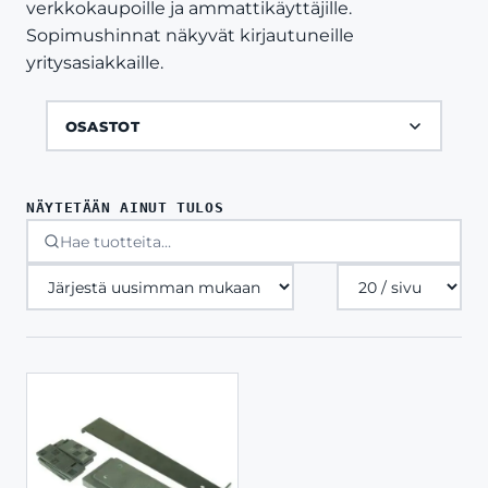
verkkokaupoille ja ammattikäyttäjille.
Sopimushinnat näkyvät kirjautuneille
yritysasiakkaille.
OSASTOT
NÄYTETÄÄN AINUT TULOS
Tuotteita
sivulla