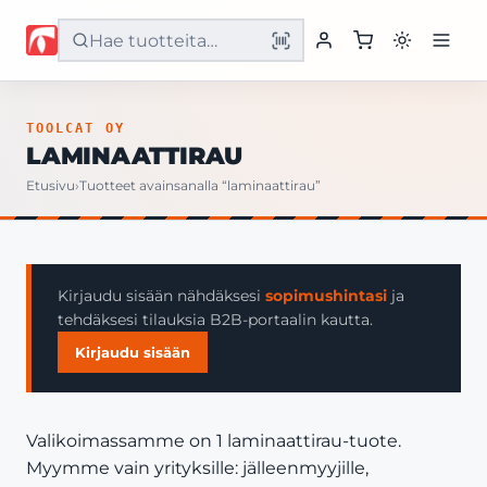
Etusivu
TOOLCAT OY
LAMINAATTIRAU
Tuotteet
Etusivu
›
Tuotteet avainsanalla “laminaattirau”
Palvelut
Yritys
Kirjaudu sisään nähdäksesi
sopimushintasi
ja
tehdäksesi tilauksia B2B-portaalin kautta.
Yhteystiedot
Kirjaudu sisään
Valikoimassamme on 1 laminaattirau-tuote.
Myymme vain yrityksille: jälleenmyyjille,