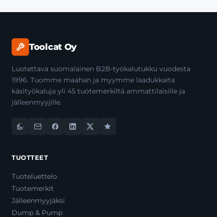
Toolcat Oy
Luotettava suomalainen B2B-työkalutukku vuodesta
1996. Tuomme maahan ja myymme laadukkaita
käsityökaluja yli 45 tuotemerkiltä ammattilaisille ja
jälleenmyyjille.
TUOTTEET
Tuoteluettelo
Tuotemerkit
Jälleenmyyjäksi
Dump & Pump