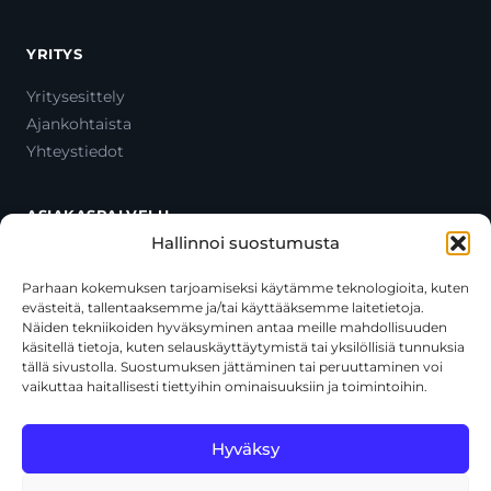
YRITYS
Yritysesittely
Ajankohtaista
Yhteystiedot
ASIAKASPALVELU
Hallinnoi suostumusta
Ota yhteyttä
Oma tili
Parhaan kokemuksen tarjoamiseksi käytämme teknologioita, kuten
evästeitä, tallentaaksemme ja/tai käyttääksemme laitetietoja.
Maksutavat
Näiden tekniikoiden hyväksyminen antaa meille mahdollisuuden
Toimitustavat
käsitellä tietoja, kuten selauskäyttäytymistä tai yksilöllisiä tunnuksia
Usein kysytyt kysymykset
tällä sivustolla. Suostumuksen jättäminen tai peruuttaminen voi
vaikuttaa haitallisesti tiettyihin ominaisuuksiin ja toimintoihin.
+358 44 270 3795
asiakaspalvelu@toolcat.fi
Hyväksy