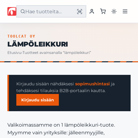
Etusivu
TOOLCAT OY
LÄMPÖLEIKKURI
Tuotteet
Etusivu
›
Tuotteet avainsanalla “lämpöleikkuri”
Palvelut
Yritys
Kirjaudu sisään nähdäksesi
sopimushintasi
ja
tehdäksesi tilauksia B2B-portaalin kautta.
Yhteystiedot
Kirjaudu sisään
Valikoimassamme on 1 lämpöleikkuri-tuote.
Myymme vain yrityksille: jälleenmyyjille,