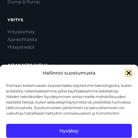
Dump & Pump
YRITYS
Yritysesittely
Ajankohtaista
Yhteystiedot
ASIAKASPALVELU
Hallinnoi suostumusta
Ota yhteyttä
Oma tili
Parhaan kokemuksen tarjoamiseksi käytämme teknologioita, kuten
evästeitä, tallentaaksemme ja/tai käyttääksemme laitetietoja.
Maksutavat
Näiden tekniikoiden hyväksyminen antaa meille mahdollisuuden
Toimitustavat
käsitellä tietoja, kuten selauskäyttäytymistä tai yksilöllisiä tunnuksia
Usein kysytyt kysymykset
tällä sivustolla. Suostumuksen jättäminen tai peruuttaminen voi
vaikuttaa haitallisesti tiettyihin ominaisuuksiin ja toimintoihin.
+358 44 270 3795
asiakaspalvelu@toolcat.fi
Hyväksy