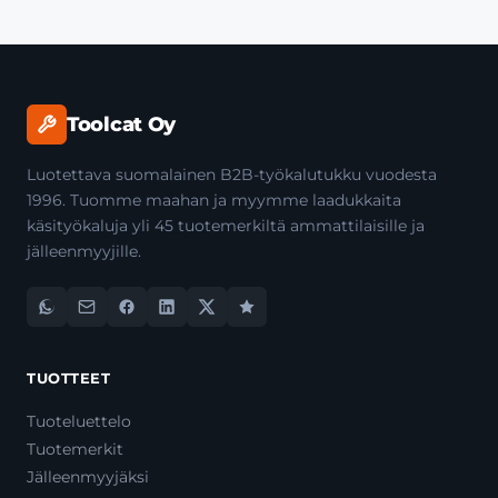
Toolcat Oy
Luotettava suomalainen B2B-työkalutukku vuodesta
1996. Tuomme maahan ja myymme laadukkaita
käsityökaluja yli 45 tuotemerkiltä ammattilaisille ja
jälleenmyyjille.
TUOTTEET
Tuoteluettelo
Tuotemerkit
Jälleenmyyjäksi