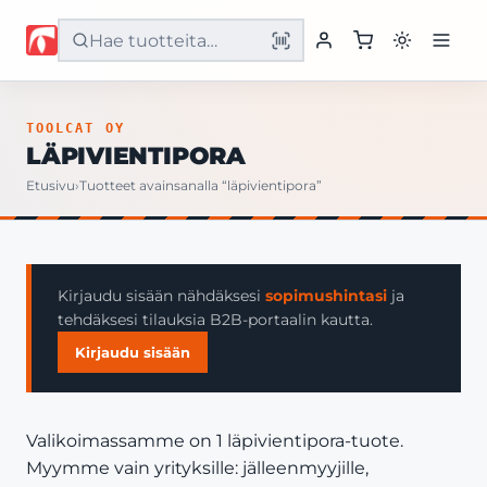
Etusivu
TOOLCAT OY
LÄPIVIENTIPORA
Tuotteet
Etusivu
›
Tuotteet avainsanalla “läpivientipora”
Palvelut
Yritys
Kirjaudu sisään nähdäksesi
sopimushintasi
ja
tehdäksesi tilauksia B2B-portaalin kautta.
Yhteystiedot
Kirjaudu sisään
Valikoimassamme on 1 läpivientipora-tuote.
Myymme vain yrityksille: jälleenmyyjille,