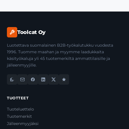
Toolcat Oy
Luotettava suomalainen B2B-työkalutukku vuodesta
1996. Tuomme maahan ja myymme laadukkaita
käsityökaluja yli 45 tuotemerkiltä ammattilaisille ja
jälleenmyyjille.
TUOTTEET
Tuoteluettelo
Tuotemerkit
Jälleenmyyjäksi