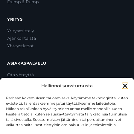
Dump & Pump
YRITYS
Yritysesittely
Ajankohtaista
Yhteystiedot
ASIAKASPALVELU
Ota yhteyttä
Oma tili
Hallinnoi suostumusta
Maksutavat
Toimitustavat
Parhaan kokemuksen tarjoamiseksi käytämme teknologioita, kuten
evästeitä, tallentaaksemme ja/tai käyttääksemme laitetietoja.
Usein kysytyt kysymykset
Näiden tekniikoiden hyväksyminen antaa meille mahdollisuuden
+358 44 270 3795
käsitellä tietoja, kuten selauskäyttäytymistä tai yksilöllisiä tunnuksia
asiakaspalvelu@toolcat.fi
tällä sivustolla. Suostumuksen jättäminen tai peruuttaminen voi
vaikuttaa haitallisesti tiettyihin ominaisuuksiin ja toimintoihin.