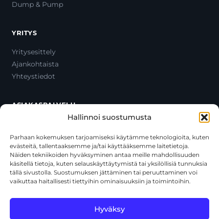
Dump & Pump
YRITYS
Yritysesittely
Ajankohtaista
Yhteystiedot
ASIAKASPALVELU
Hallinnoi suostumusta
Ota yhteyttä
Oma tili
Parhaan kokemuksen tarjoamiseksi käytämme teknologioita, kuten
evästeitä, tallentaaksemme ja/tai käyttääksemme laitetietoja.
Maksutavat
Näiden tekniikoiden hyväksyminen antaa meille mahdollisuuden
Toimitustavat
käsitellä tietoja, kuten selauskäyttäytymistä tai yksilöllisiä tunnuksia
Usein kysytyt kysymykset
tällä sivustolla. Suostumuksen jättäminen tai peruuttaminen voi
vaikuttaa haitallisesti tiettyihin ominaisuuksiin ja toimintoihin.
+358 44 270 3795
asiakaspalvelu@toolcat.fi
Hyväksy