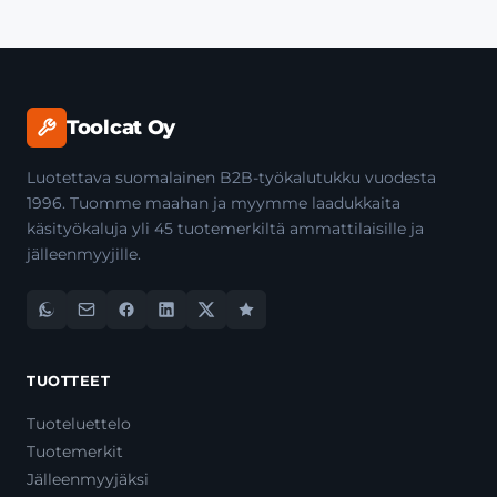
Toolcat Oy
Luotettava suomalainen B2B-työkalutukku vuodesta
1996. Tuomme maahan ja myymme laadukkaita
käsityökaluja yli 45 tuotemerkiltä ammattilaisille ja
jälleenmyyjille.
TUOTTEET
Tuoteluettelo
Tuotemerkit
Jälleenmyyjäksi