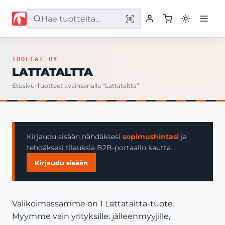
Etusivu
TOOLCAT OY
LATTATALTTA
Tuotteet
Etusivu
›
Tuotteet avainsanalla “Lattataltta”
Palvelut
Yritys
Kirjaudu sisään nähdäksesi
sopimushintasi
ja
tehdäksesi tilauksia B2B-portaalin kautta.
Yhteystiedot
Kirjaudu sisään
Valikoimassamme on 1 Lattataltta-tuote.
Myymme vain yrityksille: jälleenmyyjille,