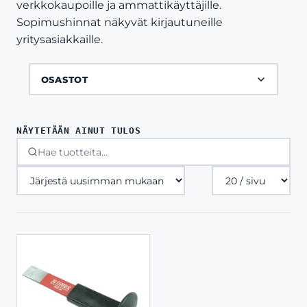
verkkokaupoille ja ammattikäyttäjille.
Sopimushinnat näkyvät kirjautuneille
yritysasiakkaille.
OSASTOT
NÄYTETÄÄN AINUT TULOS
Tuotteita
sivulla