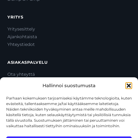
YRITYS
Yritysesittely
Ajankohtaista
Yhteystiedot
ASIAKASPALVELU
Ota yhteyttä
Oma tili
Hallinnoi suostumusta
Maksutavat
Toimitustavat
Parhaan kokemuksen tarjoamiseksi käytämme teknologioita, kuten
evästeitä, tallentaaksemme ja/tai käyttääksemme laitetietoja.
Usein kysytyt kysymykset
Näiden tekniikoiden hyväksyminen antaa meille mahdollisuuden
+358 44 270 3795
käsitellä tietoja, kuten selauskäyttäytymistä tai yksilöllisiä tunnuksia
asiakaspalvelu@toolcat.fi
tällä sivustolla. Suostumuksen jättäminen tai peruuttaminen voi
vaikuttaa haitallisesti tiettyihin ominaisuuksiin ja toimintoihin.