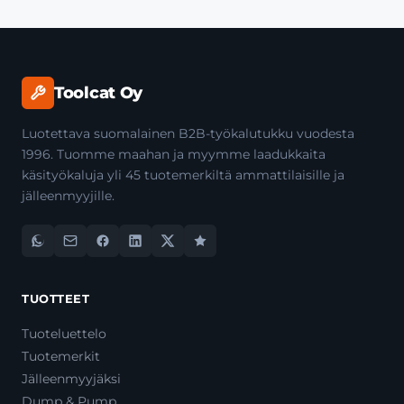
Toolcat Oy
Luotettava suomalainen B2B-työkalutukku vuodesta
1996. Tuomme maahan ja myymme laadukkaita
käsityökaluja yli 45 tuotemerkiltä ammattilaisille ja
jälleenmyyjille.
TUOTTEET
Tuoteluettelo
Tuotemerkit
Jälleenmyyjäksi
Dump & Pump