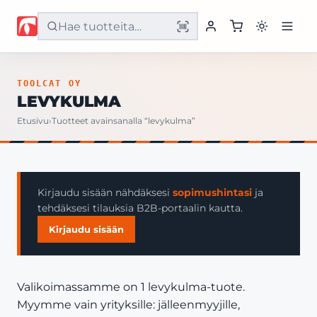
Etusivu
TOOLCAT OY
LEVYKULMA
Tuotteet
Etusivu
›
Tuotteet avainsanalla “levykulma”
Palvelut
Yritys
Kirjaudu sisään nähdäksesi
sopimushintasi
ja
tehdäksesi tilauksia B2B-portaalin kautta.
Yhteystiedot
Kirjaudu sisään
Valikoimassamme on 1 levykulma-tuote.
Myymme vain yrityksille: jälleenmyyjille,