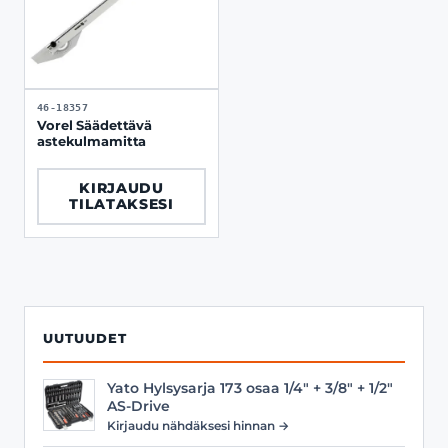
46-18357
Vorel Säädettävä
astekulmamitta
KIRJAUDU
TILATAKSESI
UUTUUDET
Yato Hylsysarja 173 osaa 1/4" + 3/8" + 1/2"
AS-Drive
Kirjaudu nähdäksesi hinnan →