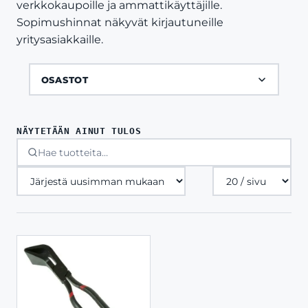
verkkokaupoille ja ammattikäyttäjille.
Sopimushinnat näkyvät kirjautuneille
yritysasiakkaille.
OSASTOT
NÄYTETÄÄN AINUT TULOS
Tuotteita
sivulla