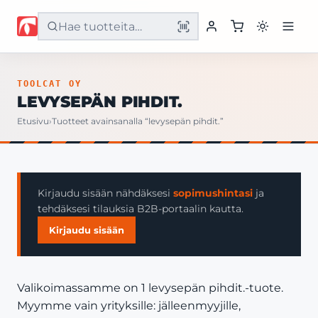
Etusivu
TOOLCAT OY
LEVYSEPÄN PIHDIT.
Tuotteet
Etusivu
›
Tuotteet avainsanalla “levysepän pihdit.”
Palvelut
Yritys
Kirjaudu sisään nähdäksesi
sopimushintasi
ja
tehdäksesi tilauksia B2B-portaalin kautta.
Yhteystiedot
Kirjaudu sisään
Valikoimassamme on 1 levysepän pihdit.-tuote.
Myymme vain yrityksille: jälleenmyyjille,