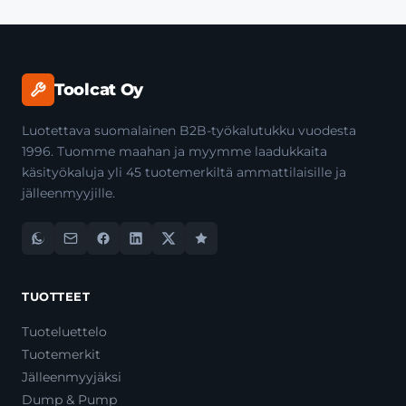
Toolcat Oy
Luotettava suomalainen B2B-työkalutukku vuodesta
1996. Tuomme maahan ja myymme laadukkaita
käsityökaluja yli 45 tuotemerkiltä ammattilaisille ja
jälleenmyyjille.
TUOTTEET
Tuoteluettelo
Tuotemerkit
Jälleenmyyjäksi
Dump & Pump