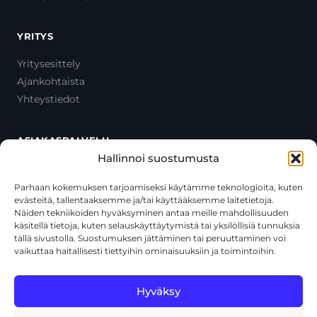
YRITYS
Yritysesittely
Ajankohtaista
Yhteystiedot
ASIAKASPALVELU
Hallinnoi suostumusta
Ota yhteyttä
Oma tili
Parhaan kokemuksen tarjoamiseksi käytämme teknologioita, kuten
evästeitä, tallentaaksemme ja/tai käyttääksemme laitetietoja.
Maksutavat
Näiden tekniikoiden hyväksyminen antaa meille mahdollisuuden
Toimitustavat
käsitellä tietoja, kuten selauskäyttäytymistä tai yksilöllisiä tunnuksia
Usein kysytyt kysymykset
tällä sivustolla. Suostumuksen jättäminen tai peruuttaminen voi
vaikuttaa haitallisesti tiettyihin ominaisuuksiin ja toimintoihin.
+358 44 270 3795
asiakaspalvelu@toolcat.fi
Hyväksy