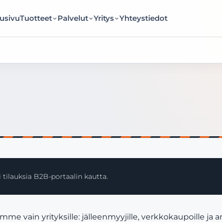
usivu
Tuotteet
Palvelut
Yritys
Yhteystiedot
 tilauksia B2B-portaalin kautta.
e vain yrityksille: jälleenmyyjille, verkkokaupoille ja