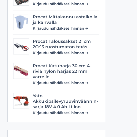
Viilat
Työasusteet
Kirjaudu nähdäksesi hinnan →
Vyöt
Procat Mittakannu asteikolla
ja kahvalla
Kirjaudu nähdäksesi hinnan →
Procat Taloussakset 21 cm
2Cr13 ruostumaton teräs
Kirjaudu nähdäksesi hinnan →
Procat Katuharja 30 cm 4-
riviä nylon harjas 22 mm
varrelle
Kirjaudu nähdäksesi hinnan →
Yato
Akkukipsilevyruuvinväännin-
sarja 18V 4.0 Ah Li-Ion
Kirjaudu nähdäksesi hinnan →