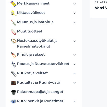
Liimat
Erikoismaalausvälineet ja
Kastelu ja Puutarhatyökalut
46-163
Merkkausvälineet
tarvikkeet
Vorel 
Lekat
Mustekalat
Muut puutarhatuotteet
Erikoismerkkausvälineet
Mittausvälineet
Maalausastiat ja
Muut
Nippusiteet ja Rautalangat
Puhdistusliinat ja tarvikkeet
Merkintätussit ja
Digitaaliset mittalaitteet
maalikaukalot
Muuraus ja laatoitus
Nahkalävistimet
rakennusliidut
Nitojat ja Sinkilät
Suppilot ja kaatimet
Erikoismittausvälineet
Siveltimet ja sarjat
Hiertimet
Muut tuotteet
Sorkkaraudat
Merkkauslangat ja väriaineet
Teipit
Työkalupakit ja lokerikot
Rullamitat
Suojamuovit ja
Laastikammat
Taltat
Nestekaasutyökalut ja
Tinat
maalaussuojat
Suorakulmat
Laattaleikkurit ja varaterät
Paineilmatyökalut
Tuurnat
Työturvallisuus
Tasoituslastat ja pakkelilastat
Työntömitat ja mikrometrit
Kaasutarvikkeet
Linjarit
Pihdit ja sakset
Vasarat
Vetoniittipihdit ja Vetoniitit
Telat ja pakkaukset
Viivaimet
Nestekaasupolttimet
Muurauskauhat
Erikoispihdit ja
Poraus ja Ruuvaustarvikkeet
monitoimisakset
Paineilmatyökalut
Muut
Erikoisporanterät
Puukot ja veitset
Jakoavaimet
Sauma ja linjalangat
Jatkovarret
Erikoisveitset
Puutaltat ja Puuntyöstö
Lukkopihdit ja hitsauspihdit
Sekoittimet
Kiviterät
Katkoteräveitset
Aihiot ja Materiaalit
Peltisakset
Rakennuspaljut ja sangot
Silikonityökalut ja
Konekärjet ja
Kuorimapihdit
Kaiverrustaltat ja
Uretaanityökalut
Pihdit ja leikkurit
Konekärkipitimet
Ruuvipenkit ja Puristimet
vuolupuukot
Puukot