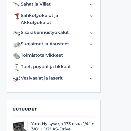
Pulttisakset
Puristimet
Konekärkipitimet
Sahat ja Viilat
Merkkausveitset ja piirtimet
Varaterät
Vesipumppupihdit
Ruuvipenkit
Kuusiokoloavaimet
Käsisahat
Sorvitaltat
Sähkötyökalut ja
Lasi ja pop niittiporat
Akkutyökalut
Katkaisulaikat
Taltat
Akkukäyttöiset Puutarha
Levyporat
Sisärakennustyökalut
Muut
Talttakotelot ja puutelineet
Akut ja virtalähteet
Kipsihöylät
Metalliporat
Pistosahanterät
Suojaimet ja Asusteet
Teroituskivet ja
Erikoistyökalut
Kipsilevytyökalut
Porasarjat
teroitustarvikkeet
Puukkosahanterät
Hanskat
Toimistotarvikkeet
Jatkojohdot
Laminaattileikkurit
Puuporanterät
Pyörösahat
Hengityssuojaimet
Tuet, pöydät ja tikkaat
Kuivaimet ja lämmittimet
Lattian- ja
Ruuvimeisselit
Rasiaterät
Kuulosuojaimet
Asennustuet
levynasennustarvikkeet
Vesivaa'at ja laserit
Leikkurit
SDS ja SDS+ porat
Rautasahat
Polvisuojaimet
Laserit
Liimapistoolit
Yleisterät
Sahanterät
Sarjat
Muut
Nostolaitteet
Sarjat
Suojalasit
Vatupassit
Porakoneet
UUTUUDET
Timanttireikäsahat
Tilasuojaimet
Valaisimet
Varaterät
Turvalaitteet
Yato Hylsysarja 173 osaa 1/4" +
3/8" + 1/2" AS-Drive