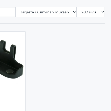
Tuotteita
sivulla