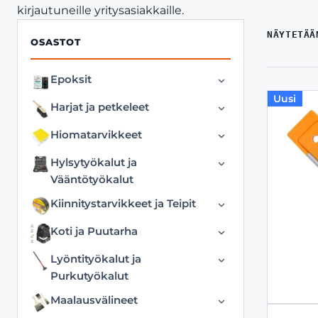
kirjautuneille yritysasiakkaille.
NÄYTETÄÄ
OSASTOT
Epoksit
Uusi
Hartsit
Harjat ja petkeleet
Väriaineet
Harjat ja Harjanvarret
Hiomatarvikkeet
Petkeleet ja Petkeleenvarret
Hioma-alustat
Hylsytyökalut ja
Vääntötyökalut
Hiomakivet
Hylsyt ja Hylsyvääntimet
Kiinnitystarvikkeet ja Teipit
Hiomalaikat
Kiintolenkkiavaimet
Kantoliinat
Hiomapaperit
Koti ja Puutarha
Räikkälenkit ja
Köydet
Hiontatyökalut
Aterimet
Lyöntityökalut ja
Räikkävääntimet
Kuormaliinat ja Pienoisliinat
Purkutyökalut
Pyörö ja kuppiharjat
Grillaus ja Ruoanlaitto
Sarjat
Kiilat
Liimapistoolit
Maalausvälineet
Teräsharjat
Jätesäkit ja roskapussi
Ulosvetäjät
Kirveet