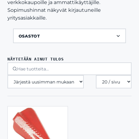
verkkokaupoille ja ammattikäyttäjille.
Sopimushinnat näkyvät kirjautuneille
yritysasiakkaille.
OSASTOT
NÄYTETÄÄN AINUT TULOS
Tuotteita
sivulla