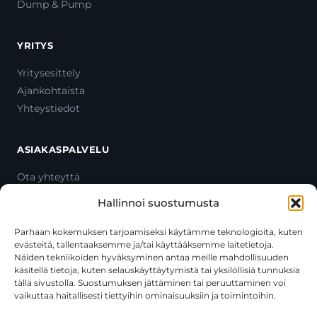
Dump & Pump
YRITYS
Yritysesittely
Ajankohtaista
Yhteystiedot
ASIAKASPALVELU
Ota yhteyttä
Oma tili
Hallinnoi suostumusta
Maksutavat
Toimitustavat
Parhaan kokemuksen tarjoamiseksi käytämme teknologioita, kuten
evästeitä, tallentaaksemme ja/tai käyttääksemme laitetietoja.
Usein kysytyt kysymykset
Näiden tekniikoiden hyväksyminen antaa meille mahdollisuuden
+358 44 270 3795
käsitellä tietoja, kuten selauskäyttäytymistä tai yksilöllisiä tunnuksia
asiakaspalvelu@toolcat.fi
tällä sivustolla. Suostumuksen jättäminen tai peruuttaminen voi
vaikuttaa haitallisesti tiettyihin ominaisuuksiin ja toimintoihin.