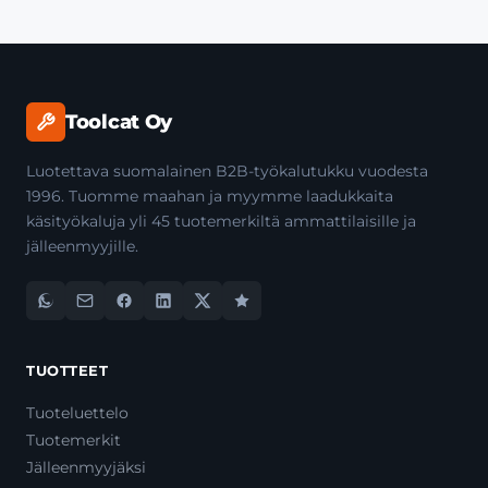
Toolcat Oy
Luotettava suomalainen B2B-työkalutukku vuodesta
1996. Tuomme maahan ja myymme laadukkaita
käsityökaluja yli 45 tuotemerkiltä ammattilaisille ja
jälleenmyyjille.
TUOTTEET
Tuoteluettelo
Tuotemerkit
Jälleenmyyjäksi