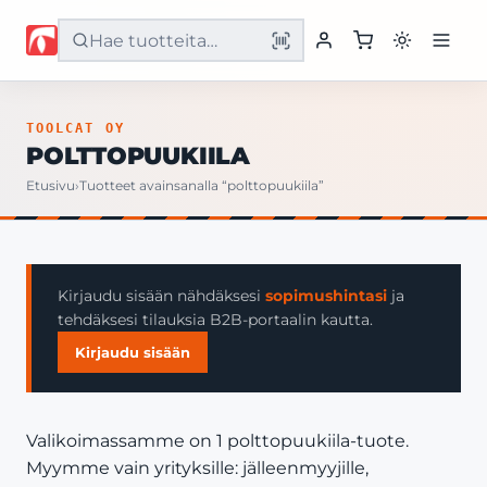
Etusivu
TOOLCAT OY
POLTTOPUUKIILA
Tuotteet
Etusivu
›
Tuotteet avainsanalla “polttopuukiila”
Palvelut
Yritys
Kirjaudu sisään nähdäksesi
sopimushintasi
ja
tehdäksesi tilauksia B2B-portaalin kautta.
Yhteystiedot
Kirjaudu sisään
Valikoimassamme on 1 polttopuukiila-tuote.
Myymme vain yrityksille: jälleenmyyjille,