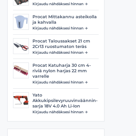
Viilat
Työasusteet
Kirjaudu nähdäksesi hinnan →
Vyöt
Procat Mittakannu asteikolla
ja kahvalla
Kirjaudu nähdäksesi hinnan →
Procat Taloussakset 21 cm
2Cr13 ruostumaton teräs
Kirjaudu nähdäksesi hinnan →
Procat Katuharja 30 cm 4-
riviä nylon harjas 22 mm
varrelle
Kirjaudu nähdäksesi hinnan →
Yato
Akkukipsilevyruuvinväännin-
sarja 18V 4.0 Ah Li-Ion
Kirjaudu nähdäksesi hinnan →