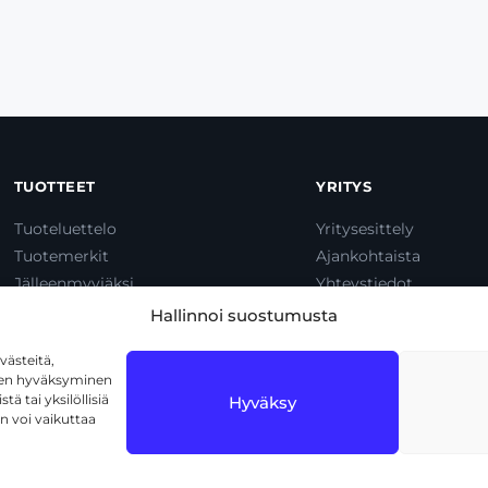
TUOTTEET
YRITYS
Tuoteluettelo
Yritysesittely
Tuotemerkit
Ajankohtaista
Jälleenmyyjäksi
Yhteystiedot
Dump & Pump
Hallinnoi suostumusta
ästeitä,
iden hyväksyminen
ä tai yksilöllisiä
Hyväksy
n voi vaikuttaa
1720 Vantaa
Tietosuojaseloste
Käyttöehdot
Eväs