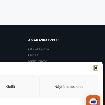
ASIAKASPALVELU
Ota yhteyttä
Oma tili
Maksutavat
Toimitustavat
Usein kysytyt kysymykset
+358 44 270 3795
asiakaspalvelu@toolcat.fi
Kiellä
Näytä asetukset
tekäytäntö
Tekoälyn käyttö
Kaikki järjestelmät toimivat