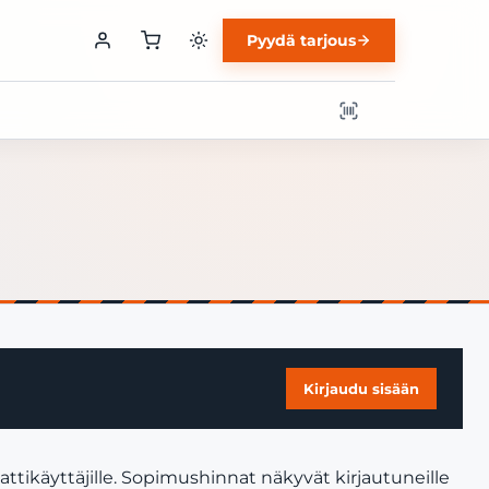
Pyydä tarjous
Kirjaudu sisään
ttikäyttäjille. Sopimushinnat näkyvät kirjautuneille