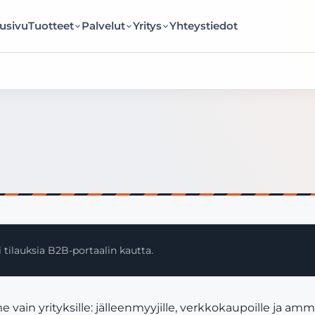
usivu
Tuotteet
Palvelut
Yritys
Yhteystiedot
 tilauksia B2B-portaalin kautta.
n yrityksille: jälleenmyyjille, verkkokaupoille ja amma