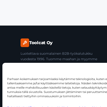
Toolcat Oy
Luotettava suomalainen B2B-työkalutukku
vuodesta 1996. Tuomme maahan ja myymme
laadukkaita käsityökaluja yli 45 tuotemerkiltä
ammattilaisille ja jälleenmyyjille.
Parhaan kokemuksen tarjoamiseksi käytämme teknologioita, kuten ev
tallentaaksemme ja/tai käyttääksemme laitetietoja. Näiden tekniiko
antaa meille mahdollisuuden käsitellä tietoja, kuten selauskäyttäytymist
tunnuksia tällä sivustolla. Suostumuksen jättäminen tai peruuttamine
haitallisesti tiettyihin ominaisuuksiin ja toimintoihin.
© 2026 Toolcat Oy · Y-tunnus 1059567-7 · Kalustetie 1, 0