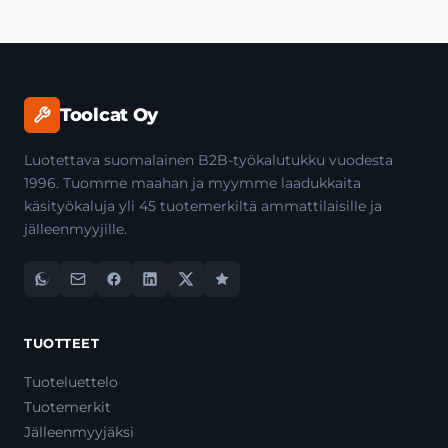
Toolcat Oy
Luotettava suomalainen B2B-työkalutukku vuodesta
1996. Tuomme maahan ja myymme laadukkaita
käsityökaluja yli 45 tuotemerkiltä ammattilaisille ja
jälleenmyyjille.
TUOTTEET
Tuoteluettelo
Tuotemerkit
Jälleenmyyjäksi