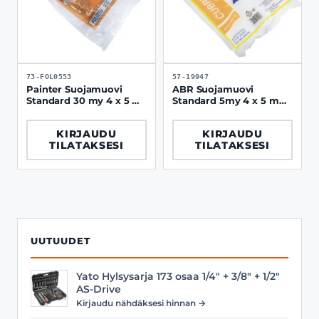
73-FOL0553
57-19947
Painter Suojamuovi
ABR Suojamuovi
Standard 30 my 4 x 5 m
Standard 5my 4 x 5 m
universal LDPE
huonekaluille
KIRJAUDU
KIRJAUDU
TILATAKSESI
TILATAKSESI
UUTUUDET
Yato Hylsysarja 173 osaa 1/4" + 3/8" + 1/2"
AS-Drive
Kirjaudu nähdäksesi hinnan →