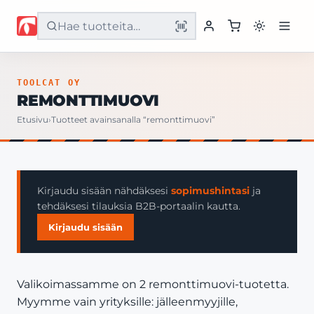
Etusivu
TOOLCAT OY
REMONTTIMUOVI
Tuotteet
Etusivu
›
Tuotteet avainsanalla “remonttimuovi”
Palvelut
Yritys
Kirjaudu sisään nähdäksesi
sopimushintasi
ja
tehdäksesi tilauksia B2B-portaalin kautta.
Yhteystiedot
Kirjaudu sisään
Valikoimassamme on 2 remonttimuovi-tuotetta.
Myymme vain yrityksille: jälleenmyyjille,