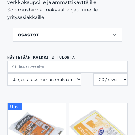
verkkokaupoille ja ammattikäyttäjille.
Sopimushinnat näkyvät kirjautuneille
yritysasiakkaille.
OSASTOT
SORTED
NÄYTETÄÄN KAIKKI 2 TULOSTA
BY
LATEST
Tuotteita
sivulla
Uusi