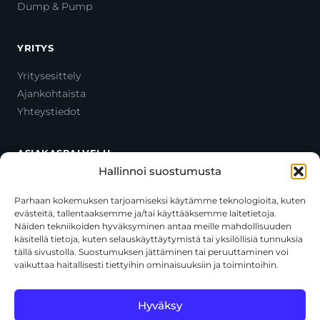
Dump & Pump
YRITYS
Yritysesittely
Ajankohtaista
Yhteystiedot
ASIAKASPALVELU
Hallinnoi suostumusta
Ota yhteyttä
Oma tili
Parhaan kokemuksen tarjoamiseksi käytämme teknologioita, kuten
evästeitä, tallentaaksemme ja/tai käyttääksemme laitetietoja.
Maksutavat
Näiden tekniikoiden hyväksyminen antaa meille mahdollisuuden
Toimitustavat
käsitellä tietoja, kuten selauskäyttäytymistä tai yksilöllisiä tunnuksia
Usein kysytyt kysymykset
tällä sivustolla. Suostumuksen jättäminen tai peruuttaminen voi
vaikuttaa haitallisesti tiettyihin ominaisuuksiin ja toimintoihin.
+358 44 270 3795
asiakaspalvelu@toolcat.fi
Hyväksy