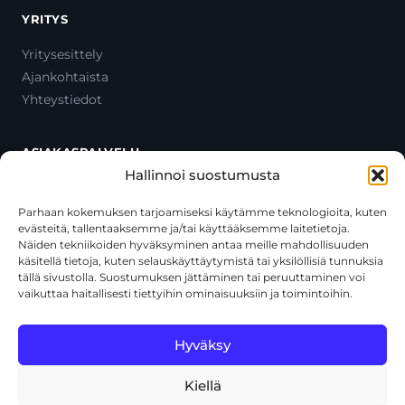
YRITYS
Yritysesittely
Ajankohtaista
Yhteystiedot
ASIAKASPALVELU
Hallinnoi suostumusta
Ota yhteyttä
Oma tili
Parhaan kokemuksen tarjoamiseksi käytämme teknologioita, kuten
evästeitä, tallentaaksemme ja/tai käyttääksemme laitetietoja.
Maksutavat
Näiden tekniikoiden hyväksyminen antaa meille mahdollisuuden
Toimitustavat
käsitellä tietoja, kuten selauskäyttäytymistä tai yksilöllisiä tunnuksia
Usein kysytyt kysymykset
tällä sivustolla. Suostumuksen jättäminen tai peruuttaminen voi
vaikuttaa haitallisesti tiettyihin ominaisuuksiin ja toimintoihin.
+358 44 270 3795
asiakaspalvelu@toolcat.fi
Hyväksy
Kiellä
© 2026 Toolcat Oy · Y-tunnus 1059567-7 · Kalustetie 1, 01720