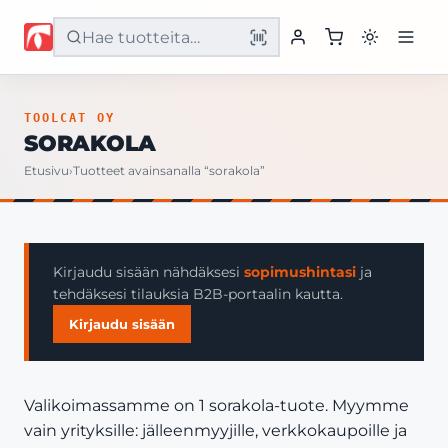
Etusivu
TOOLCAT OY
SORAKOLA
Tuotteet
Etusivu
›
Tuotteet avainsanalla “sorakola”
Palvelut
Yritys
Kirjaudu sisään nähdäksesi
sopimushintasi
ja
tehdäksesi tilauksia B2B-portaalin kautta.
Yhteystiedot
Kirjaudu sisään
Valikoimassamme on 1 sorakola-tuote. Myymme
vain yrityksille: jälleenmyyjille, verkkokaupoille ja