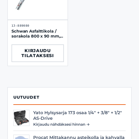
13-889080
Schwan Asfalttikola /
sorakola 800 x 90 mm,
0.4 mm terä 1.5kg
KIRJAUDU
TILATAKSESI
UUTUUDET
Yato Hylsysarja 173 osaa 1/4" + 3/8" + 1/2"
AS-Drive
Kirjaudu nähdäksesi hinnan →
Procat Mittakannu asteikolla ja kahvalla