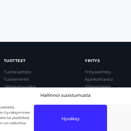
TUOTTEET
YRITYS
Tuoteluettelo
Yritysesittely
Tuotemerkit
Ajankohtaista
Jälleenmyyjäksi
Yhteystiedot
Dump & Pump
Hallinnoi suostumusta
ästeitä,
iden hyväksyminen
ä tai yksilöllisiä
Hyväksy
n voi vaikuttaa