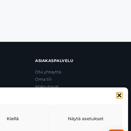
ASIAKASPALVELU
Ota yhteyttä
Oma tili
Maksutavat
Toimitustavat
Usein kysytyt kysymykset
+358 44 270 3795
asiakaspalvelu@toolcat.fi
Kiellä
Näytä asetukset