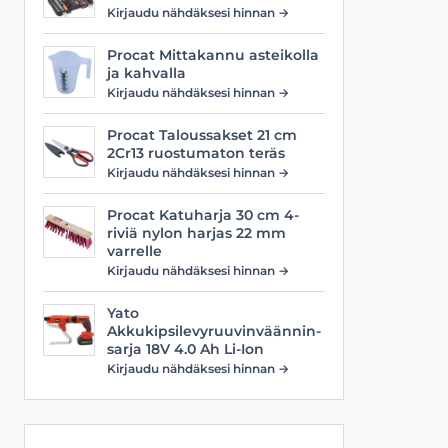
Viilat
Työasusteet
Kirjaudu nähdäksesi hinnan →
Vyöt
Procat Mittakannu asteikolla
ja kahvalla
Kirjaudu nähdäksesi hinnan →
Procat Taloussakset 21 cm
2Cr13 ruostumaton teräs
Kirjaudu nähdäksesi hinnan →
Procat Katuharja 30 cm 4-
riviä nylon harjas 22 mm
varrelle
Kirjaudu nähdäksesi hinnan →
Yato
Akkukipsilevyruuvinväännin-
sarja 18V 4.0 Ah Li-Ion
Kirjaudu nähdäksesi hinnan →