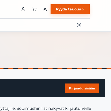
Pyydä tarjous
Kirjaudu sisään
yttäjille. Sopimushinnat näkyvät kirjautuneille