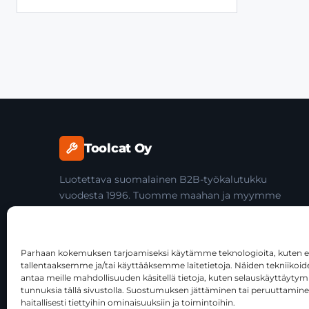
Toolcat Oy
Luotettava suomalainen B2B-työkalutukku
vuodesta 1996. Tuomme maahan ja myymme
laadukkaita käsityökaluja yli 45 tuotemerkiltä
ammattilaisille ja jälleenmyyjille.
Parhaan kokemuksen tarjoamiseksi käytämme teknologioita, kuten ev
tallentaaksemme ja/tai käyttääksemme laitetietoja. Näiden tekniiko
antaa meille mahdollisuuden käsitellä tietoja, kuten selauskäyttäytymist
tunnuksia tällä sivustolla. Suostumuksen jättäminen tai peruuttamine
haitallisesti tiettyihin ominaisuuksiin ja toimintoihin.