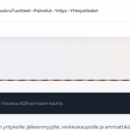
usivu
Tuotteet
Palvelut
Yritys
Yhteystiedot
 tilauksia B2B-portaalin kautta.
ityksille: jälleenmyyjille, verkkokaupoille ja ammattikä