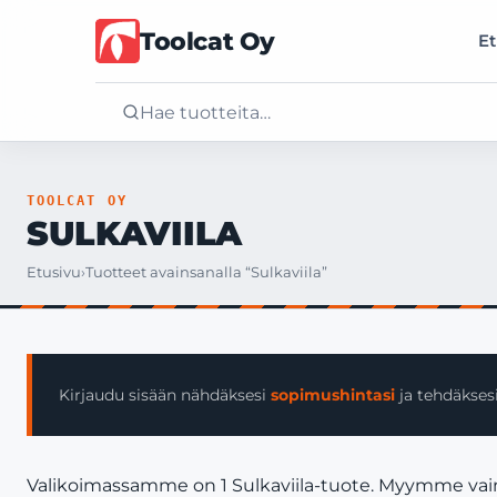
Toolcat Oy
Et
Etusivu
TOOLCAT OY
SULKAVIILA
Tuotteet
Etusivu
›
Tuotteet avainsanalla “Sulkaviila”
Palvelut
Yritys
Kirjaudu sisään nähdäksesi
sopimushintasi
ja tehdäksesi
Yhteystiedot
Valikoimassamme on 1 Sulkaviila-tuote. Myymme vain yr