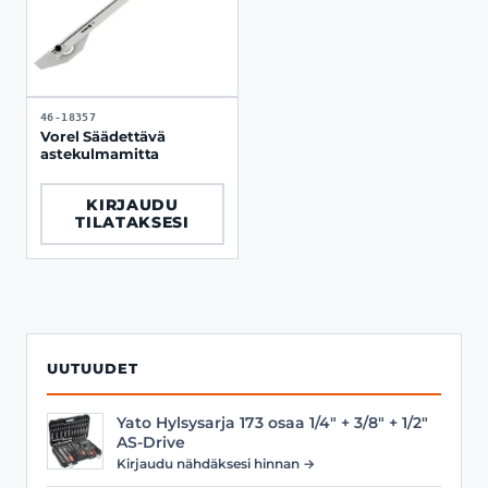
46-18357
Vorel Säädettävä
astekulmamitta
KIRJAUDU
TILATAKSESI
UUTUUDET
Yato Hylsysarja 173 osaa 1/4" + 3/8" + 1/2"
AS-Drive
Kirjaudu nähdäksesi hinnan →