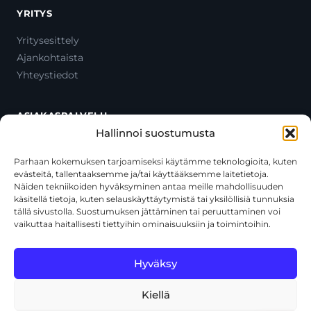
YRITYS
Yritysesittely
Ajankohtaista
Yhteystiedot
ASIAKASPALVELU
Hallinnoi suostumusta
Ota yhteyttä
Oma tili
Parhaan kokemuksen tarjoamiseksi käytämme teknologioita, kuten
evästeitä, tallentaaksemme ja/tai käyttääksemme laitetietoja.
Maksutavat
Näiden tekniikoiden hyväksyminen antaa meille mahdollisuuden
Toimitustavat
käsitellä tietoja, kuten selauskäyttäytymistä tai yksilöllisiä tunnuksia
Usein kysytyt kysymykset
tällä sivustolla. Suostumuksen jättäminen tai peruuttaminen voi
vaikuttaa haitallisesti tiettyihin ominaisuuksiin ja toimintoihin.
+358 44 270 3795
asiakaspalvelu@toolcat.fi
Hyväksy
Kiellä
© 2026 Toolcat Oy · Y-tunnus 1059567-7 · Kalustetie 1, 01720