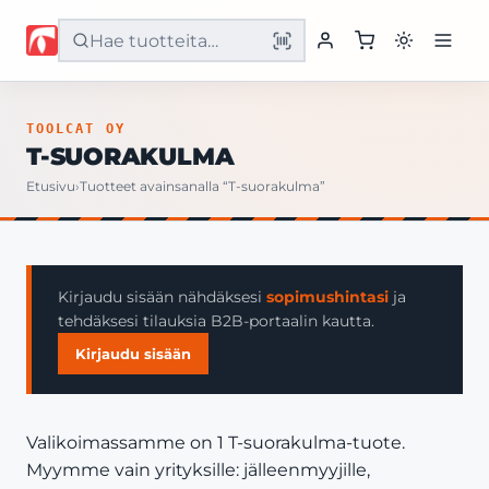
Etusivu
TOOLCAT OY
T-SUORAKULMA
Tuotteet
Etusivu
›
Tuotteet avainsanalla “T-suorakulma”
Palvelut
Yritys
Kirjaudu sisään nähdäksesi
sopimushintasi
ja
tehdäksesi tilauksia B2B-portaalin kautta.
Yhteystiedot
Kirjaudu sisään
Valikoimassamme on 1 T-suorakulma-tuote.
Myymme vain yrityksille: jälleenmyyjille,