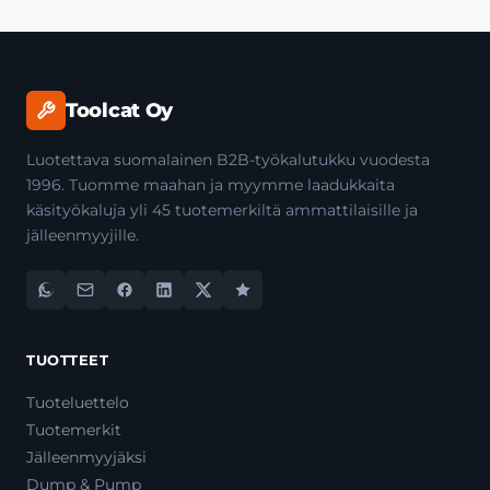
Toolcat Oy
Luotettava suomalainen B2B-työkalutukku vuodesta
1996. Tuomme maahan ja myymme laadukkaita
käsityökaluja yli 45 tuotemerkiltä ammattilaisille ja
jälleenmyyjille.
TUOTTEET
Tuoteluettelo
Tuotemerkit
Jälleenmyyjäksi
Dump & Pump