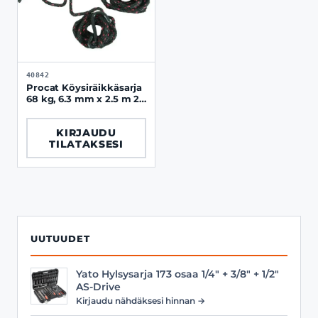
40842
Procat Köysiräikkäsarja
68 kg, 6.3 mm x 2.5 m 2
kpl / paketti
KIRJAUDU
TILATAKSESI
UUTUUDET
Yato Hylsysarja 173 osaa 1/4" + 3/8" + 1/2"
AS-Drive
Kirjaudu nähdäksesi hinnan →