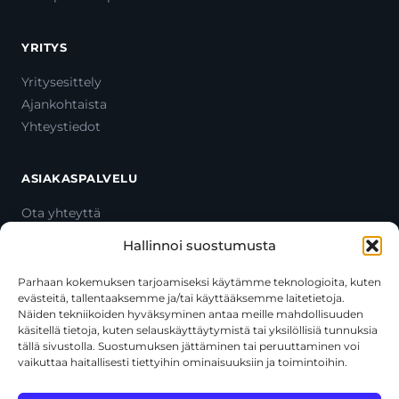
YRITYS
Yritysesittely
Ajankohtaista
Yhteystiedot
ASIAKASPALVELU
Ota yhteyttä
Oma tili
Hallinnoi suostumusta
Maksutavat
Toimitustavat
Parhaan kokemuksen tarjoamiseksi käytämme teknologioita, kuten
evästeitä, tallentaaksemme ja/tai käyttääksemme laitetietoja.
Usein kysytyt kysymykset
Näiden tekniikoiden hyväksyminen antaa meille mahdollisuuden
+358 44 270 3795
käsitellä tietoja, kuten selauskäyttäytymistä tai yksilöllisiä tunnuksia
asiakaspalvelu@toolcat.fi
tällä sivustolla. Suostumuksen jättäminen tai peruuttaminen voi
vaikuttaa haitallisesti tiettyihin ominaisuuksiin ja toimintoihin.