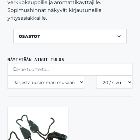
verkkokaupoille ja ammattikäyttäjille.
Sopimushinnat näkyvät kirjautuneille
yritysasiakkaille.
OSASTOT
NÄYTETÄÄN AINUT TULOS
Tuotteita
sivulla