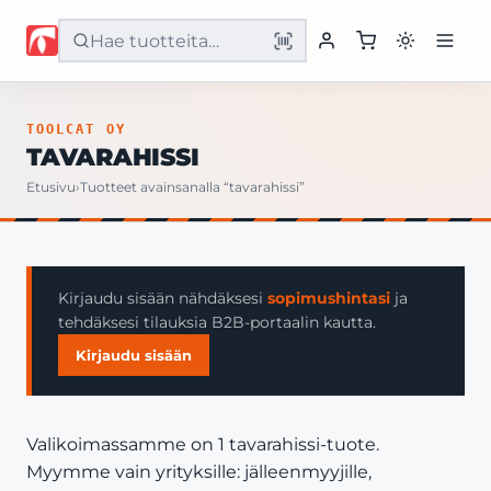
Etusivu
TOOLCAT OY
TAVARAHISSI
Tuotteet
Etusivu
›
Tuotteet avainsanalla “tavarahissi”
Palvelut
Yritys
Kirjaudu sisään nähdäksesi
sopimushintasi
ja
tehdäksesi tilauksia B2B-portaalin kautta.
Yhteystiedot
Kirjaudu sisään
Valikoimassamme on 1 tavarahissi-tuote.
Myymme vain yrityksille: jälleenmyyjille,