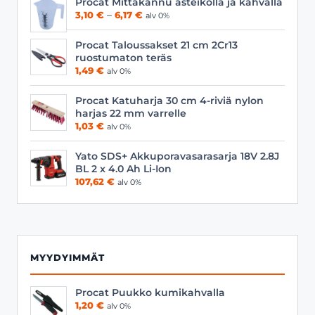
Procat Mittakannu asteikolla ja kahvalla
Hintaluokka:
3,10
€
–
6,17
€
alv 0%
3,10 €
-
Procat Taloussakset 21 cm 2Cr13
6,17 €
ruostumaton teräs
1,49
€
alv 0%
Procat Katuharja 30 cm 4-riviä nylon
harjas 22 mm varrelle
1,03
€
alv 0%
Yato SDS+ Akkuporavasarasarja 18V 2.8J
BL 2 x 4.0 Ah Li-Ion
107,62
€
alv 0%
MYYDYIMMÄT
Procat Puukko kumikahvalla
1,20
€
alv 0%