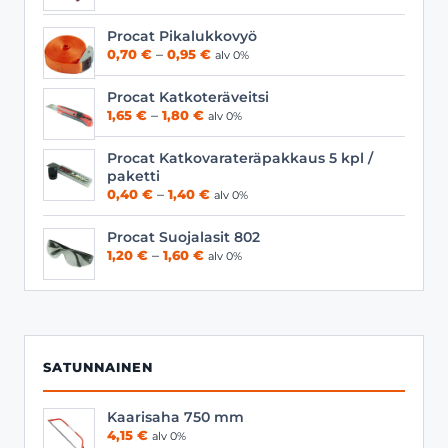
Procat Pikalukkovyö
Hintaluokka:
0,70
€
–
0,95
€
alv 0%
0,70 €
-
Procat Katkoteräveitsi
0,95 €
Hintaluokka:
1,65
€
–
1,80
€
alv 0%
1,65 €
-
Procat Katkovarateräpakkaus 5 kpl /
1,80 €
paketti
Hintaluokka:
0,40
€
–
1,40
€
alv 0%
0,40 €
-
Procat Suojalasit 802
1,40 €
Hintaluokka:
1,20
€
–
1,60
€
alv 0%
1,20 €
-
1,60 €
SATUNNAINEN
Kaarisaha 750 mm
4,15
€
alv 0%