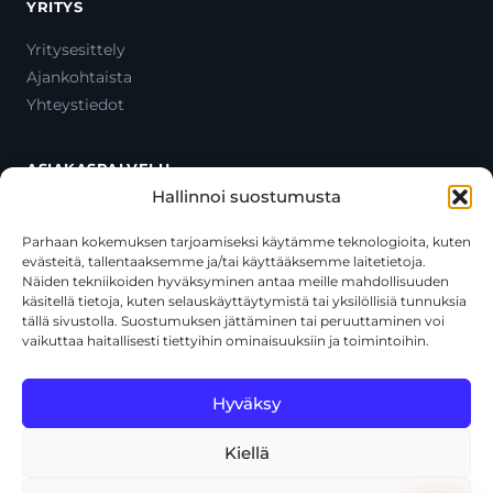
YRITYS
Yritysesittely
Ajankohtaista
Yhteystiedot
ASIAKASPALVELU
Hallinnoi suostumusta
Ota yhteyttä
Oma tili
Parhaan kokemuksen tarjoamiseksi käytämme teknologioita, kuten
evästeitä, tallentaaksemme ja/tai käyttääksemme laitetietoja.
Maksutavat
Näiden tekniikoiden hyväksyminen antaa meille mahdollisuuden
Toimitustavat
käsitellä tietoja, kuten selauskäyttäytymistä tai yksilöllisiä tunnuksia
Usein kysytyt kysymykset
tällä sivustolla. Suostumuksen jättäminen tai peruuttaminen voi
vaikuttaa haitallisesti tiettyihin ominaisuuksiin ja toimintoihin.
+358 44 270 3795
asiakaspalvelu@toolcat.fi
Hyväksy
Kiellä
© 2026 Toolcat Oy · Y-tunnus 1059567-7 · Kalustetie 1, 01720