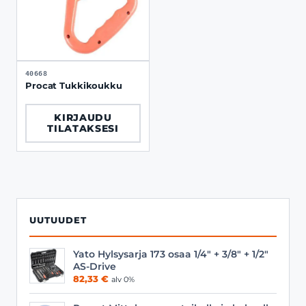
40668
Procat Tukkikoukku
KIRJAUDU
TILATAKSESI
UUTUUDET
Yato Hylsysarja 173 osaa 1/4" + 3/8" + 1/2"
AS-Drive
82,33
€
alv 0%