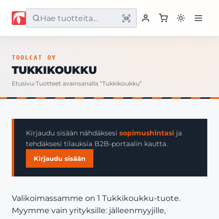
Etusivu
TOOLCAT OY
TUKKIKOUKKU
Tuotteet
Etusivu
›
Tuotteet avainsanalla “Tukkikoukku”
Palvelut
Yritys
Kirjaudu sisään nähdäksesi
sopimushintasi
ja
tehdäksesi tilauksia B2B-portaalin kautta.
Yhteystiedot
Kirjaudu sisään
Valikoimassamme on 1 Tukkikoukku-tuote.
Myymme vain yrityksille: jälleenmyyjille,