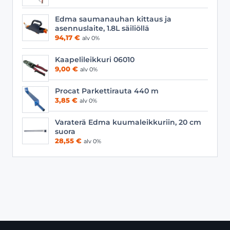
Edma saumanauhan kittaus ja
asennuslaite, 1.8L säiliöllä
94,17
€
alv 0%
Kaapelileikkuri 06010
9,00
€
alv 0%
Procat Parkettirauta 440 m
3,85
€
alv 0%
Varaterä Edma kuumaleikkuriin, 20 cm
suora
28,55
€
alv 0%