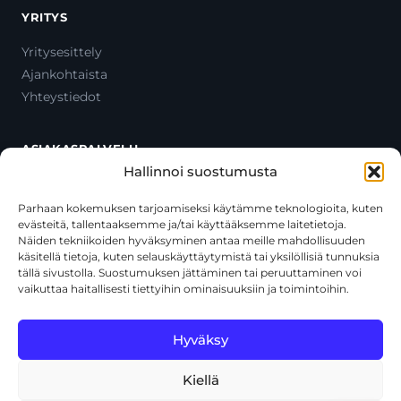
YRITYS
Yritysesittely
Ajankohtaista
Yhteystiedot
ASIAKASPALVELU
Hallinnoi suostumusta
Ota yhteyttä
Oma tili
Parhaan kokemuksen tarjoamiseksi käytämme teknologioita, kuten
evästeitä, tallentaaksemme ja/tai käyttääksemme laitetietoja.
Maksutavat
Näiden tekniikoiden hyväksyminen antaa meille mahdollisuuden
Toimitustavat
käsitellä tietoja, kuten selauskäyttäytymistä tai yksilöllisiä tunnuksia
Usein kysytyt kysymykset
tällä sivustolla. Suostumuksen jättäminen tai peruuttaminen voi
vaikuttaa haitallisesti tiettyihin ominaisuuksiin ja toimintoihin.
+358 44 270 3795
asiakaspalvelu@toolcat.fi
Hyväksy
Kiellä
© 2026 Toolcat Oy · Y-tunnus 1059567-7 · Kalustetie 1, 01720