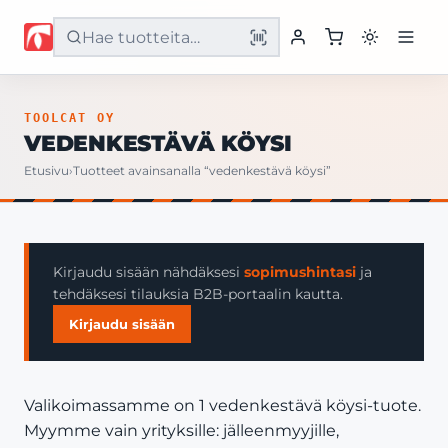
Etusivu
TOOLCAT OY
VEDENKESTÄVÄ KÖYSI
Tuotteet
Etusivu
›
Tuotteet avainsanalla “vedenkestävä köysi”
Palvelut
Yritys
Kirjaudu sisään nähdäksesi
sopimushintasi
ja
tehdäksesi tilauksia B2B-portaalin kautta.
Yhteystiedot
Kirjaudu sisään
Valikoimassamme on 1 vedenkestävä köysi-tuote.
Myymme vain yrityksille: jälleenmyyjille,