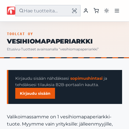
Etusivu
TOOLCAT OY
VESIHIOMAPAPERIARKKI
Tuotteet
Etusivu
›
Tuotteet avainsanalla “vesihiomapaperiarkki”
Palvelut
Yritys
Kirjaudu sisään nähdäksesi
sopimushintasi
ja
tehdäksesi tilauksia B2B-portaalin kautta.
Yhteystiedot
Kirjaudu sisään
Valikoimassamme on 1 vesihiomapaperiarkki-
tuote. Myymme vain yrityksille: jälleenmyyjille,