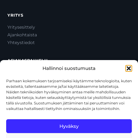
YRITYS
Yritysesittely
Ajankohtaista
Yhteystiedot
ASIAKASPALVELU
Hallinnoi suostumusta
Ota yhteyttä
Oma tili
Parhaan kokemuksen tarjoamiseksi käytämme teknologioita, kuten
evästeitä, tallentaaksemme ja/tai käyttääksemme laitetietoja.
Maksutavat
Näiden tekniikoiden hyväksyminen antaa meille mahdollisuuden
Toimitustavat
käsitellä tietoja, kuten selauskäyttäytymistä tai yksilöllisiä tunnuksia
Usein kysytyt kysymykset
tällä sivustolla. Suostumuksen jättäminen tai peruuttaminen voi
vaikuttaa haitallisesti tiettyihin ominaisuuksiin ja toimintoihin.
+358 44 270 3795
asiakaspalvelu@toolcat.fi
Hyväksy