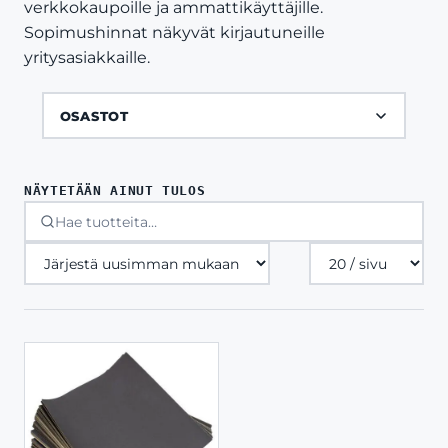
verkkokaupoille ja ammattikäyttäjille.
Sopimushinnat näkyvät kirjautuneille
yritysasiakkaille.
OSASTOT
NÄYTETÄÄN AINUT TULOS
Tuotteita
sivulla