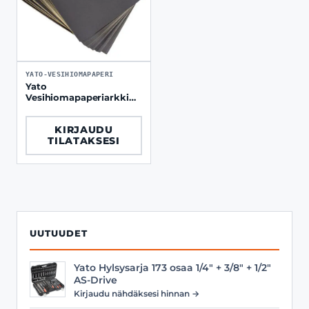
YATO-VESIHIOMAPAPERI
Yato
Vesihiomapaperiarkki
50 kpl
KIRJAUDU
TILATAKSESI
UUTUUDET
Yato Hylsysarja 173 osaa 1/4" + 3/8" + 1/2"
AS-Drive
Kirjaudu nähdäksesi hinnan →