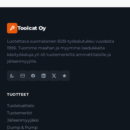
Toolcat Oy
Luotettava suomalainen B2B-työkalutukku vuodesta
1996. Tuomme maahan ja myymme laadukkaita
käsityökaluja yli 45 tuotemerkiltä ammattilaisille ja
jälleenmyyjille.
TUOTTEET
Tuoteluettelo
Tuotemerkit
Jälleenmyyjäksi
Dump & Pump