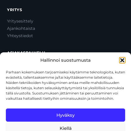
YRITYS
Yritysesittely
Ajankohtaista
Yhteystiedot
ASIAKASPALVELU
Hallinnoi suostumusta
Ota yhteyttä
Oma tili
Parhaan kokemuksen tarjoamiseksi käytämme teknologioita, kuten
evästeitä, tallentaaksemme ja/tai käyttääksemme laitetietoja.
Maksutavat
Näiden tekniikoiden hyväksyminen antaa meille mahdollisuuden
Toimitustavat
käsitellä tietoja, kuten selauskäyttäytymistä tai yksilöllisiä tunnuksia
Usein kysytyt kysymykset
tällä sivustolla. Suostumuksen jättäminen tai peruuttaminen voi
vaikuttaa haitallisesti tiettyihin ominaisuuksiin ja toimintoihin.
+358 44 270 3795
asiakaspalvelu@toolcat.fi
Hyväksy
Kiellä