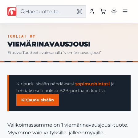
Etusivu
TOOLCAT OY
VIEMÄRINAVAUSJOUSI
Tuotteet
Etusivu
›
Tuotteet avainsanalla “viemärinavausjousi”
Palvelut
Yritys
Kirjaudu sisään nähdäksesi
sopimushintasi
ja
tehdäksesi tilauksia B2B-portaalin kautta.
Yhteystiedot
Kirjaudu sisään
Valikoimassamme on 1 viemärinavausjousi-tuote.
Myymme vain yrityksille: jälleenmyyjille,