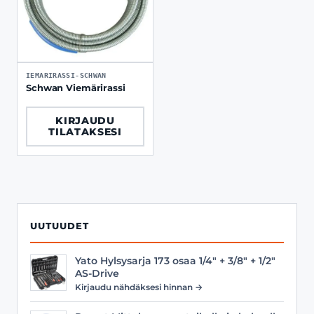
IEMARIRASSI-SCHWAN
Schwan Viemärirassi
KIRJAUDU
TILATAKSESI
UUTUUDET
Yato Hylsysarja 173 osaa 1/4" + 3/8" + 1/2"
AS-Drive
Kirjaudu nähdäksesi hinnan →