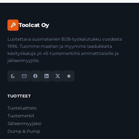
Toolcat Oy
Luotettava suomalainen B2B-työkalutukku vuodesta
1996. Tuomme maahan ja myymme laadukkaita
käsityökaluja yli 45 tuotemerkiltä ammattilaisille ja
jälleenmyyjille.
TUOTTEET
Tuoteluettelo
Tuotemerkit
Jälleenmyyjäksi
Dump & Pump