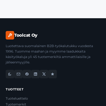
Toolcat Oy
Luotettava suomalainen B2B-työkalutukku vuodesta
1996. Tuomme maahan ja myymme laadukkaita
käsityökaluja yli 45 tuotemerkiltä ammattilaisille ja
jälleenmyyjille.
TUOTTEET
Tuoteluettelo
Tuotemerkit