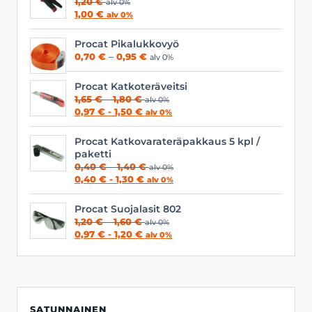
1,20
€
alv 0%
1,00
€
alv 0%
Procat Pikalukkovyö
Hintaluokka:
0,70
€
–
0,95
€
alv 0%
0,70 €
-
Procat Katkoteräveitsi
0,95 €
Hintaluokka:
1,65
€
–
1,80
€
alv 0%
1,65 €
0,97
€
-
1,50
€
alv 0%
-
1,80 €
Procat Katkovarateräpakkaus 5 kpl /
paketti
Hintaluokka:
0,40
€
–
1,40
€
alv 0%
0,40 €
0,40
€
-
1,30
€
alv 0%
-
1,40 €
Procat Suojalasit 802
Hintaluokka:
1,20
€
–
1,60
€
alv 0%
1,20 €
0,97
€
-
1,20
€
alv 0%
-
1,60 €
SATUNNAINEN