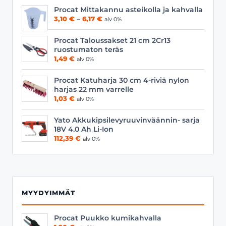
Procat Mittakannu asteikolla ja kahvalla
Hintaluokka:
3,10
€
–
6,17
€
alv 0%
3,10 €
-
Procat Taloussakset 21 cm 2Cr13
6,17 €
ruostumaton teräs
1,49
€
alv 0%
Procat Katuharja 30 cm 4-riviä nylon
harjas 22 mm varrelle
1,03
€
alv 0%
Yato Akkukipsilevyruuvinväännin- sarja
18V 4.0 Ah Li-Ion
112,39
€
alv 0%
MYYDYIMMÄT
Procat Puukko kumikahvalla