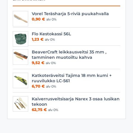
Vorel Teräsharja 5-riviä puukahvalla
0,90
€
alv 0%
Flo Kestokassi 56L
1,23
€
alv 0%
BeaverCraft leikkausveitsi 35 mm ,
tamminen muotoiltu kahva
9,52
€
alv 0%
Katkoteräveitsi Tajima 18 mm kumi +
ruuvilukko LC-561
6,70
€
alv 0%
Kaiverrusveitsisarja Narex 3 osaa lusikan
tekoon
62,75
€
alv 0%