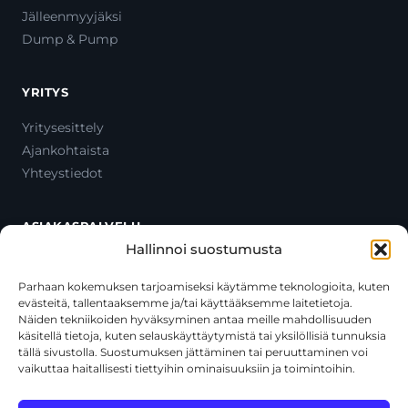
Jälleenmyyjäksi
Dump & Pump
YRITYS
Yritysesittely
Ajankohtaista
Yhteystiedot
ASIAKASPALVELU
Hallinnoi suostumusta
Ota yhteyttä
Oma tili
Parhaan kokemuksen tarjoamiseksi käytämme teknologioita, kuten
evästeitä, tallentaaksemme ja/tai käyttääksemme laitetietoja.
Maksutavat
Näiden tekniikoiden hyväksyminen antaa meille mahdollisuuden
Toimitustavat
käsitellä tietoja, kuten selauskäyttäytymistä tai yksilöllisiä tunnuksia
Usein kysytyt kysymykset
tällä sivustolla. Suostumuksen jättäminen tai peruuttaminen voi
vaikuttaa haitallisesti tiettyihin ominaisuuksiin ja toimintoihin.
+358 44 270 3795
asiakaspalvelu@toolcat.fi