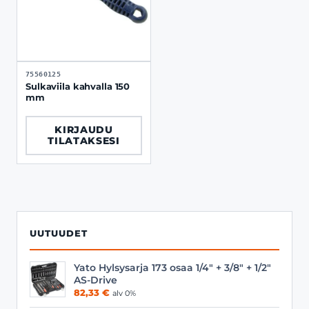
75560125
Sulkaviila kahvalla 150
mm
KIRJAUDU
TILATAKSESI
UUTUUDET
Yato Hylsysarja 173 osaa 1/4" + 3/8" + 1/2"
AS-Drive
82,33
€
alv 0%