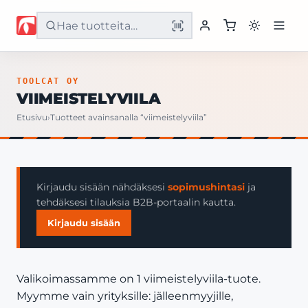
Etusivu
TOOLCAT OY
VIIMEISTELYVIILA
Tuotteet
Etusivu
›
Tuotteet avainsanalla “viimeistelyviila”
Palvelut
Yritys
Kirjaudu sisään nähdäksesi
sopimushintasi
ja
tehdäksesi tilauksia B2B-portaalin kautta.
Yhteystiedot
Kirjaudu sisään
Valikoimassamme on 1 viimeistelyviila-tuote.
Myymme vain yrityksille: jälleenmyyjille,