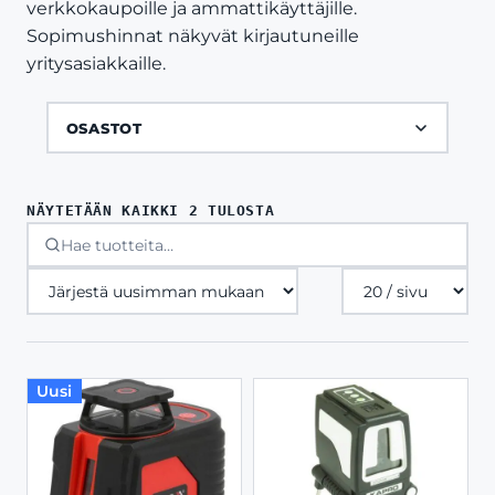
verkkokaupoille ja ammattikäyttäjille.
Sopimushinnat näkyvät kirjautuneille
yritysasiakkaille.
OSASTOT
SORTED
NÄYTETÄÄN KAIKKI 2 TULOSTA
BY
LATEST
Tuotteita
sivulla
Uusi