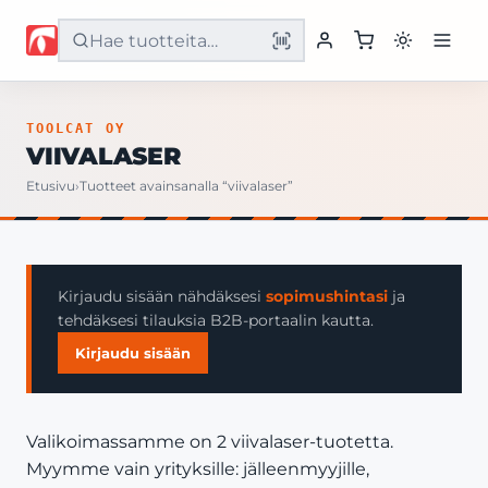
Etusivu
TOOLCAT OY
VIIVALASER
Tuotteet
Etusivu
›
Tuotteet avainsanalla “viivalaser”
Palvelut
Yritys
Kirjaudu sisään nähdäksesi
sopimushintasi
ja
tehdäksesi tilauksia B2B-portaalin kautta.
Yhteystiedot
Kirjaudu sisään
Valikoimassamme on 2 viivalaser-tuotetta.
Myymme vain yrityksille: jälleenmyyjille,