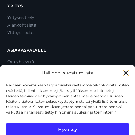
YRITYS
Yritysesittely
Ajankohtaista
Yhteystiedot
ASIAKASPALVELU
Ota yhteyttä
Oma tili
Hallinnoi suostumusta
Maksutavat
Toimitustavat
Parhaan kokemuksen tarjoamiseksi käytämme teknologioita, kuten
evästeitä, tallentaaksemme ja/tai käyttääksemme laitetietoja.
Usein kysytyt kysymykset
Näiden tekniikoiden hyväksyminen antaa meille mahdollisuuden
+358 44 270 3795
käsitellä tietoja, kuten selauskäyttäytymistä tai yksilöllisiä tunnuksia
asiakaspalvelu@toolcat.fi
tällä sivustolla. Suostumuksen jättäminen tai peruuttaminen voi
vaikuttaa haitallisesti tiettyihin ominaisuuksiin ja toimintoihin.
Tätä sivustoa suojaa reCAPTCHA, ja siihen sovelletaan Googlen
Hyväksy
tietosuojakäytäntöä
ja
käyttöehtoja
.