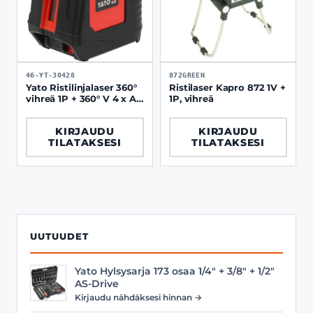
46-YT-30428
872GREEN
Yato Ristilinjalaser 360°
Ristilaser Kapro 872 1V +
vihreä 1P + 360° V 4 x AA
1P, vihreä
IP54
KIRJAUDU
KIRJAUDU
TILATAKSESI
TILATAKSESI
UUTUUDET
Yato Hylsysarja 173 osaa 1/4" + 3/8" + 1/2"
AS-Drive
Kirjaudu nähdäksesi hinnan →