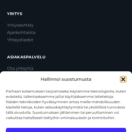
YRITYS
Yritysesittely
Ajankohtaista
Yhteystiedot
ASIAKASPALVELU
Ota yhteyttä
Oma tili
Hallinnoi suostumusta
Maksutavat
Toimitustavat
Parhaan kokemuksen tarjoamiseksi käytämme teknologioita, kuten
evästeitä, tallentaaksemme ja/tai käyttääksemme laitetietoja.
Usein kysytyt kysymykset
Näiden tekniikoiden hyväksyminen antaa meille mahdollisuuden
+358 44 270 3795
käsitellä tietoja, kuten selauskäyttäytymistä tai yksilöllisiä tunnuksia
asiakaspalvelu@toolcat.fi
tällä sivustolla. Suostumuksen jättäminen tai peruuttaminen voi
vaikuttaa haitallisesti tiettyihin ominaisuuksiin ja toimintoihin.
Tätä sivustoa suojaa reCAPTCHA, ja siihen sovelletaan Googlen