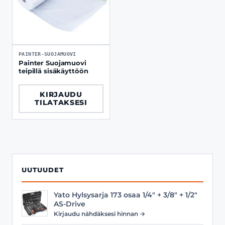
PAINTER-SUOJAMUOVI
Painter Suojamuovi
teipillä sisäkäyttöön
KIRJAUDU
TILATAKSESI
UUTUUDET
Yato Hylsysarja 173 osaa 1/4" + 3/8" + 1/2"
AS-Drive
Kirjaudu nähdäksesi hinnan →