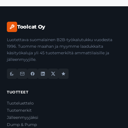
Toolcat Oy
Luotettava suomalainen B2B-työkalutukku vuodesta
1996. Tuomme maahan ja myymme laadukkaita
käsityökaluja yli 45 tuotemerkiltä ammattilaisille ja
jälleenmyyjille.
TUOTTEET
Tuoteluettelo
Tuotemerkit
Jälleenmyyjäksi
Dump & Pump