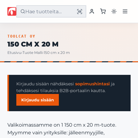
Etusivu
TOOLCAT OY
150 CM X 20 M
Tuotteet
Etusivu
›
Tuote Malli
›
150 cm x 20 m
Palvelut
Yritys
Kirjaudu sisään nähdäksesi
sopimushintasi
ja
tehdäksesi tilauksia B2B-portaalin kautta.
Yhteystiedot
Kirjaudu sisään
Valikoimassamme on 1 150 cm x 20 m-tuote.
Myymme vain yrityksille: jälleenmyyjille,