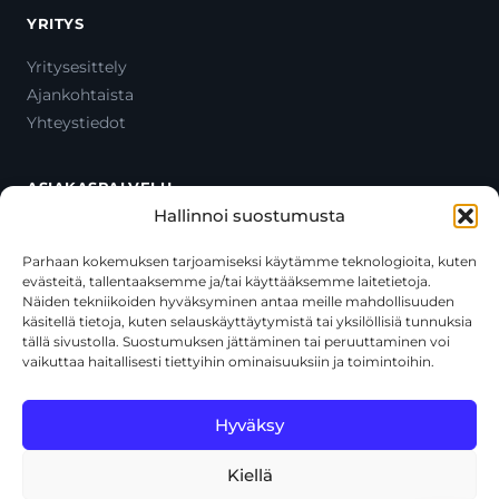
YRITYS
Yritysesittely
Ajankohtaista
Yhteystiedot
ASIAKASPALVELU
Hallinnoi suostumusta
Ota yhteyttä
Oma tili
Parhaan kokemuksen tarjoamiseksi käytämme teknologioita, kuten
evästeitä, tallentaaksemme ja/tai käyttääksemme laitetietoja.
Maksutavat
Näiden tekniikoiden hyväksyminen antaa meille mahdollisuuden
Toimitustavat
käsitellä tietoja, kuten selauskäyttäytymistä tai yksilöllisiä tunnuksia
Usein kysytyt kysymykset
tällä sivustolla. Suostumuksen jättäminen tai peruuttaminen voi
vaikuttaa haitallisesti tiettyihin ominaisuuksiin ja toimintoihin.
+358 44 270 3795
asiakaspalvelu@toolcat.fi
Hyväksy
Kiellä
© 2026 Toolcat Oy · Y-tunnus 1059567-7 · Kalustetie 1, 01720