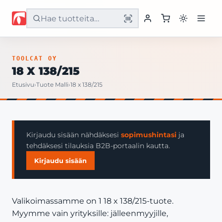
Etusivu
TOOLCAT OY
18 X 138/215
Tuotteet
Etusivu
›
Tuote Malli
›
18 x 138/215
Palvelut
Yritys
Kirjaudu sisään nähdäksesi
sopimushintasi
ja
tehdäksesi tilauksia B2B-portaalin kautta.
Yhteystiedot
Kirjaudu sisään
Valikoimassamme on 1 18 x 138/215-tuote.
Myymme vain yrityksille: jälleenmyyjille,