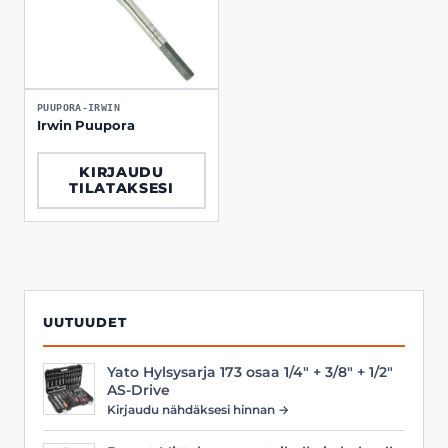
PUUPORA-IRWIN
Irwin Puupora
KIRJAUDU
TILATAKSESI
UUTUUDET
Yato Hylsysarja 173 osaa 1/4" + 3/8" + 1/2"
AS-Drive
Kirjaudu nähdäksesi hinnan →