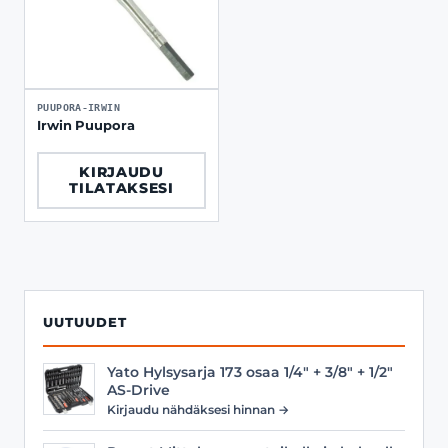
PUUPORA-IRWIN
Irwin Puupora
KIRJAUDU
TILATAKSESI
UUTUUDET
Yato Hylsysarja 173 osaa 1/4" + 3/8" + 1/2"
AS-Drive
Kirjaudu nähdäksesi hinnan →