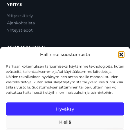
YRITYS
Yritysesittely
Ajankohtaista
Yhteystiedot
ASIAKASPALVELU
Hallinnoi suostumusta
Ota yhteyttä
Oma tili
Parhaan kokemuksen tarjoamiseksi käytämme teknologioita, kuten
evästeitä, tallentaaksemme ja/tai käyttääksemme laitetietoja.
Maksutavat
Näiden tekniikoiden hyväksyminen antaa meille mahdollisuuden
Toimitustavat
käsitellä tietoja, kuten selauskäyttäytymistä tai yksilöllisiä tunnuksia
Usein kysytyt kysymykset
tällä sivustolla. Suostumuksen jättäminen tai peruuttaminen voi
vaikuttaa haitallisesti tiettyihin ominaisuuksiin ja toimintoihin.
+358 44 270 3795
asiakaspalvelu@toolcat.fi
Hyväksy
Kiellä
© 2026 Toolcat Oy · Y-tunnus 1059567-7 · Kalustetie 1, 01720