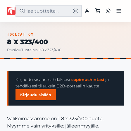
Etusivu
TOOLCAT OY
8 X 323/400
Tuotteet
Etusivu
›
Tuote Malli
›
8 x 323/400
Palvelut
Yritys
Kirjaudu sisään nähdäksesi
sopimushintasi
ja
tehdäksesi tilauksia B2B-portaalin kautta.
Yhteystiedot
Kirjaudu sisään
Valikoimassamme on 1 8 x 323/400-tuote.
Myymme vain yrityksille: jälleenmyyjille,