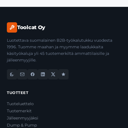
Toolcat Oy
Luotettava suomalainen B2B-työkalutukku vuodesta
1996. Tuomme maahan ja myymme laadukkaita
käsityökaluja yli 45 tuotemerkiltä ammattilaisille ja
jälleenmyyjille.
TUOTTEET
Tuoteluettelo
Tuotemerkit
Jälleenmyyjäksi
Dump & Pump