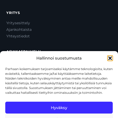
YRITYS
Yritysesittely
Ajankohtaista
Yhteystiedot
ASIAKASPALVELU
Hallinnoi suostumusta
Ota yhteyttä
Oma tili
Parhaan kokemuksen tarjoamiseksi käytämme teknologioita, kuten
evästeitä, tallentaaksemme ja/tai käyttääksemme laitetietoja.
Maksutavat
Näiden tekniikoiden hyväksyminen antaa meille mahdollisuuden
Toimitustavat
käsitellä tietoja, kuten selauskäyttäytymistä tai yksilöllisiä tunnuksia
Usein kysytyt kysymykset
tällä sivustolla. Suostumuksen jättäminen tai peruuttaminen voi
vaikuttaa haitallisesti tiettyihin ominaisuuksiin ja toimintoihin.
+358 44 270 3795
asiakaspalvelu@toolcat.fi
Hyväksy