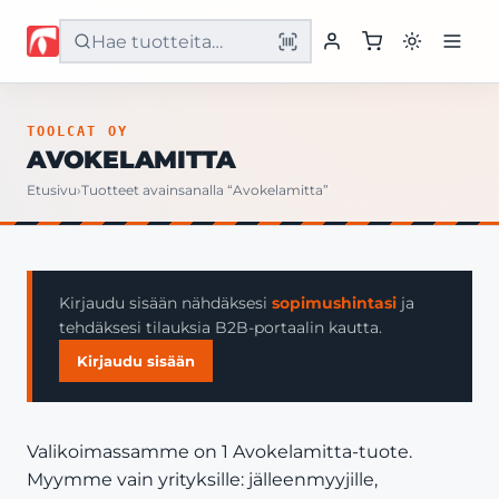
Etusivu
TOOLCAT OY
AVOKELAMITTA
Tuotteet
Etusivu
›
Tuotteet avainsanalla “Avokelamitta”
Palvelut
Yritys
Kirjaudu sisään nähdäksesi
sopimushintasi
ja
tehdäksesi tilauksia B2B-portaalin kautta.
Yhteystiedot
Kirjaudu sisään
Valikoimassamme on 1 Avokelamitta-tuote.
Myymme vain yrityksille: jälleenmyyjille,