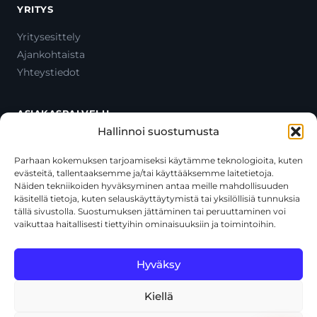
YRITYS
Yritysesittely
Ajankohtaista
Yhteystiedot
ASIAKASPALVELU
Hallinnoi suostumusta
Ota yhteyttä
Oma tili
Parhaan kokemuksen tarjoamiseksi käytämme teknologioita, kuten
evästeitä, tallentaaksemme ja/tai käyttääksemme laitetietoja.
Maksutavat
Näiden tekniikoiden hyväksyminen antaa meille mahdollisuuden
Toimitustavat
käsitellä tietoja, kuten selauskäyttäytymistä tai yksilöllisiä tunnuksia
Usein kysytyt kysymykset
tällä sivustolla. Suostumuksen jättäminen tai peruuttaminen voi
vaikuttaa haitallisesti tiettyihin ominaisuuksiin ja toimintoihin.
+358 44 270 3795
asiakaspalvelu@toolcat.fi
Hyväksy
Kiellä
© 2026 Toolcat Oy · Y-tunnus 1059567-7 · Kalustetie 1, 01720