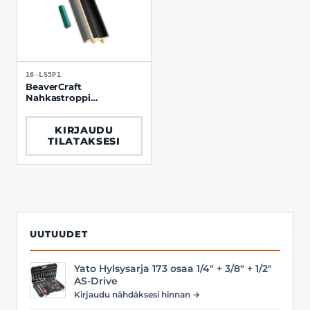
16-LS5P1
BeaverCraft
Nahkastroppi
lusikkaveitsille
KIRJAUDU
TILATAKSESI
UUTUUDET
Yato Hylsysarja 173 osaa 1/4" + 3/8" + 1/2"
AS-Drive
Kirjaudu nähdäksesi hinnan →