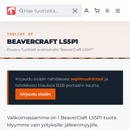
Etusivu
TOOLCAT OY
BEAVERCRAFT LS5P1
Tuotteet
Etusivu
›
Tuotteet avainsanalla “BeaverCraft LS5P1”
Palvelut
Yritys
Kirjaudu sisään nähdäksesi
sopimushintasi
ja
tehdäksesi tilauksia B2B-portaalin kautta.
Yhteystiedot
Kirjaudu sisään
Valikoimassamme on 1 BeaverCraft LS5P1-tuote.
Myymme vain yrityksille: jälleenmyyjille,