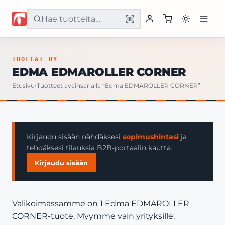
Etusivu
TOOLCAT OY
EDMA EDMAROLLER CORNER
Tuotteet
Etusivu
›
Tuotteet avainsanalla “Edma EDMAROLLER CORNER”
Palvelut
Yritys
Kirjaudu sisään nähdäksesi
sopimushintasi
ja
tehdäksesi tilauksia B2B-portaalin kautta.
Yhteystiedot
Kirjaudu sisään
Valikoimassamme on 1 Edma EDMAROLLER
CORNER-tuote. Myymme vain yrityksille: