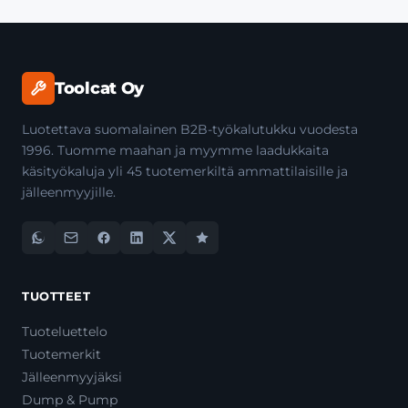
Toolcat Oy
Luotettava suomalainen B2B-työkalutukku vuodesta
1996. Tuomme maahan ja myymme laadukkaita
käsityökaluja yli 45 tuotemerkiltä ammattilaisille ja
jälleenmyyjille.
TUOTTEET
Tuoteluettelo
Tuotemerkit
Jälleenmyyjäksi
Dump & Pump