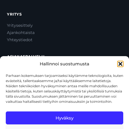
YRITYS
Yritysesittely
Ajankohtaista
Yhteystiedot
ASIAKASPALVELU
Hallinnoi suostumusta
Ota yhteyttä
Oma tili
Parhaan kokemuksen tarjoamiseksi käytämme teknologioita, kuten
evästeitä, tallentaaksemme ja/tai käyttääksemme laitetietoja.
Maksutavat
Näiden tekniikoiden hyväksyminen antaa meille mahdollisuuden
Toimitustavat
käsitellä tietoja, kuten selauskäyttäytymistä tai yksilöllisiä tunnuksia
Usein kysytyt kysymykset
tällä sivustolla. Suostumuksen jättäminen tai peruuttaminen voi
vaikuttaa haitallisesti tiettyihin ominaisuuksiin ja toimintoihin.
+358 44 270 3795
asiakaspalvelu@toolcat.fi
Hyväksy