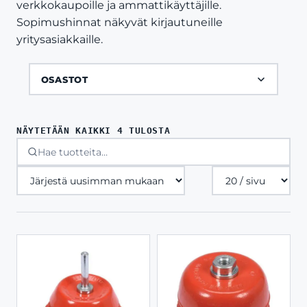
verkkokaupoille ja ammattikäyttäjille.
Sopimushinnat näkyvät kirjautuneille
yritysasiakkaille.
OSASTOT
SORTED
NÄYTETÄÄN KAIKKI 4 TULOSTA
BY
LATEST
Tuotteita
sivulla