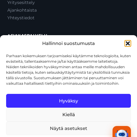
Yritysesittely
Ajankohtaista
Yhteystiedot
ASIAKASPALVELU
Hallinnoi suostumusta
Ota yhteyttä
Oma tili
Parhaan kokemuksen tarjoamiseksi käytämme teknologioita, kuten
evästeitä, tallentaaksemme ja/tai käyttääksemme laitetietoja.
Maksutavat
Näiden tekniikoiden hyväksyminen antaa meille mahdollisuuden
Toimitustavat
käsitellä tietoja, kuten selauskäyttäytymistä tai yksilöllisiä tunnuksia
Usein kysytyt kysymykset
tällä sivustolla. Suostumuksen jättäminen tai peruuttaminen voi
vaikuttaa haitallisesti tiettyihin ominaisuuksiin ja toimintoihin.
+358 44 270 3795
asiakaspalvelu@toolcat.fi
Hyväksy
Kiellä
© 2026 Toolcat Oy · Y-tunnus 1059567-7 · Kalustetie 1, 01720
Vantaa
Näytä asetukset
Tietosuojaseloste
Käyttöehdot
Evästekäytäntö
Tekoälyn käyttö