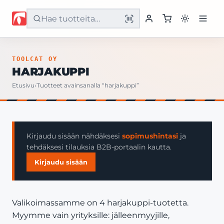
Etusivu
TOOLCAT OY
HARJAKUPPI
Tuotteet
Etusivu
›
Tuotteet avainsanalla “harjakuppi”
Palvelut
Yritys
Kirjaudu sisään nähdäksesi
sopimushintasi
ja
tehdäksesi tilauksia B2B-portaalin kautta.
Yhteystiedot
Kirjaudu sisään
Valikoimassamme on 4 harjakuppi-tuotetta.
Myymme vain yrityksille: jälleenmyyjille,