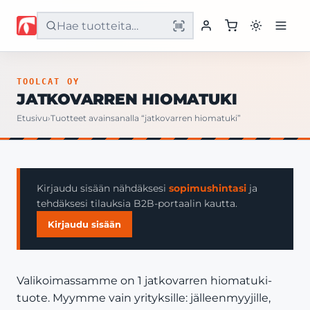
Etusivu
TOOLCAT OY
JATKOVARREN HIOMATUKI
Tuotteet
Etusivu
›
Tuotteet avainsanalla “jatkovarren hiomatuki”
Palvelut
Yritys
Kirjaudu sisään nähdäksesi
sopimushintasi
ja
tehdäksesi tilauksia B2B-portaalin kautta.
Yhteystiedot
Kirjaudu sisään
Valikoimassamme on 1 jatkovarren hiomatuki-
tuote. Myymme vain yrityksille: jälleenmyyjille,