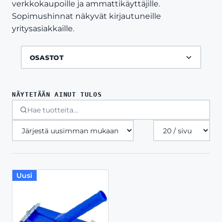
verkkokaupoille ja ammattikäyttäjille.
Sopimushinnat näkyvät kirjautuneille
yritysasiakkaille.
OSASTOT
NÄYTETÄÄN AINUT TULOS
Tuotteita
sivulla
Uusi