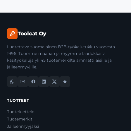
Toolcat Oy
Luotettava suomalainen B2B-työkalutukku vuodesta
1996. Tuomme maahan ja myymme laadukkaita
käsityökaluja yli 45 tuotemerkiltä ammattilaisille ja
jälleenmyyjille.
TUOTTEET
Tuoteluettelo
Tuotemerkit
Jälleenmyyjäksi