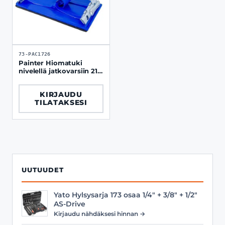
73-PAC1726
Painter Hiomatuki
nivelellä jatkovarsiin 210
x 105 mm
KIRJAUDU
TILATAKSESI
UUTUUDET
Yato Hylsysarja 173 osaa 1/4" + 3/8" + 1/2"
AS-Drive
Kirjaudu nähdäksesi hinnan →