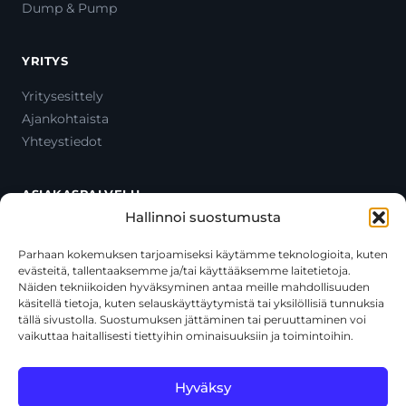
Dump & Pump
YRITYS
Yritysesittely
Ajankohtaista
Yhteystiedot
ASIAKASPALVELU
Hallinnoi suostumusta
Ota yhteyttä
Oma tili
Parhaan kokemuksen tarjoamiseksi käytämme teknologioita, kuten
evästeitä, tallentaaksemme ja/tai käyttääksemme laitetietoja.
Maksutavat
Näiden tekniikoiden hyväksyminen antaa meille mahdollisuuden
Toimitustavat
käsitellä tietoja, kuten selauskäyttäytymistä tai yksilöllisiä tunnuksia
Usein kysytyt kysymykset
tällä sivustolla. Suostumuksen jättäminen tai peruuttaminen voi
vaikuttaa haitallisesti tiettyihin ominaisuuksiin ja toimintoihin.
+358 44 270 3795
asiakaspalvelu@toolcat.fi
Hyväksy