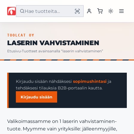
Etusivu
TOOLCAT OY
LASERIN VAHVISTAMINEN
Tuotteet
Etusivu
›
Tuotteet avainsanalla “laserin vahvistaminen”
Palvelut
Yritys
Kirjaudu sisään nähdäksesi
sopimushintasi
ja
tehdäksesi tilauksia B2B-portaalin kautta.
Yhteystiedot
Kirjaudu sisään
Valikoimassamme on 1 laserin vahvistaminen-
tuote. Myymme vain yrityksille: jälleenmyyjille,