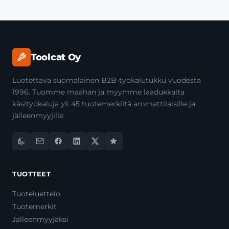
Toolcat Oy
Luotettava suomalainen B2B-työkalutukku vuodesta
1996. Tuomme maahan ja myymme laadukkaita
käsityökaluja yli 45 tuotemerkiltä ammattilaisille ja
jälleenmyyjille.
TUOTTEET
Tuoteluettelo
Tuotemerkit
Jälleenmyyjäksi