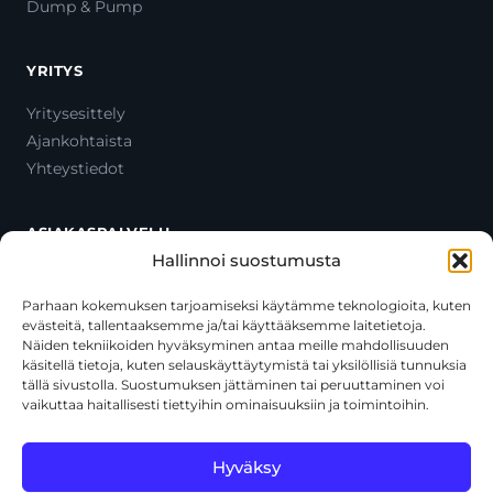
Dump & Pump
YRITYS
Yritysesittely
Ajankohtaista
Yhteystiedot
ASIAKASPALVELU
Hallinnoi suostumusta
Ota yhteyttä
Oma tili
Parhaan kokemuksen tarjoamiseksi käytämme teknologioita, kuten
evästeitä, tallentaaksemme ja/tai käyttääksemme laitetietoja.
Maksutavat
Näiden tekniikoiden hyväksyminen antaa meille mahdollisuuden
Toimitustavat
käsitellä tietoja, kuten selauskäyttäytymistä tai yksilöllisiä tunnuksia
Usein kysytyt kysymykset
tällä sivustolla. Suostumuksen jättäminen tai peruuttaminen voi
vaikuttaa haitallisesti tiettyihin ominaisuuksiin ja toimintoihin.
+358 44 270 3795
asiakaspalvelu@toolcat.fi
Hyväksy