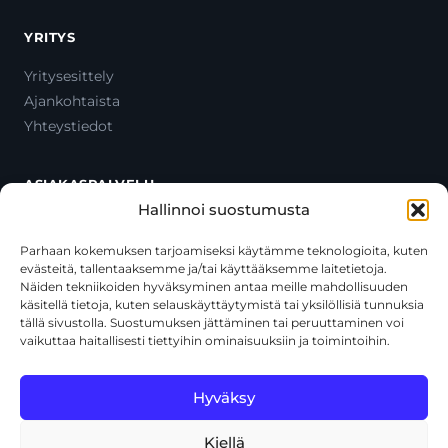
YRITYS
Yritysesittely
Ajankohtaista
Yhteystiedot
ASIAKASPALVELU
Hallinnoi suostumusta
Ota yhteyttä
Oma tili
Parhaan kokemuksen tarjoamiseksi käytämme teknologioita, kuten
evästeitä, tallentaaksemme ja/tai käyttääksemme laitetietoja.
Maksutavat
Näiden tekniikoiden hyväksyminen antaa meille mahdollisuuden
Toimitustavat
käsitellä tietoja, kuten selauskäyttäytymistä tai yksilöllisiä tunnuksia
Usein kysytyt kysymykset
tällä sivustolla. Suostumuksen jättäminen tai peruuttaminen voi
vaikuttaa haitallisesti tiettyihin ominaisuuksiin ja toimintoihin.
+358 44 270 3795
asiakaspalvelu@toolcat.fi
Hyväksy
Kiellä