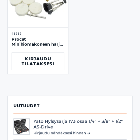
41313
Procat
Minihiomakoneen harja-
ja kiillotussarja 15-os
KIRJAUDU
TILATAKSESI
UUTUUDET
Yato Hylsysarja 173 osaa 1/4" + 3/8" + 1/2"
AS-Drive
Kirjaudu nähdäksesi hinnan →