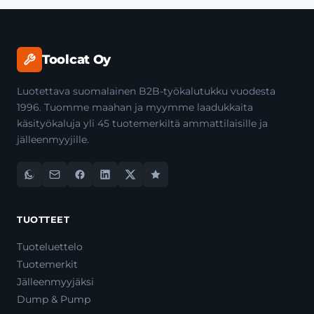
Toolcat Oy
Luotettava suomalainen B2B-työkalutukku vuodesta
1996. Tuomme maahan ja myymme laadukkaita
käsityökaluja yli 45 tuotemerkiltä ammattilaisille ja
jälleenmyyjille.
TUOTTEET
Tuoteluettelo
Tuotemerkit
Jälleenmyyjäksi
Dump & Pump