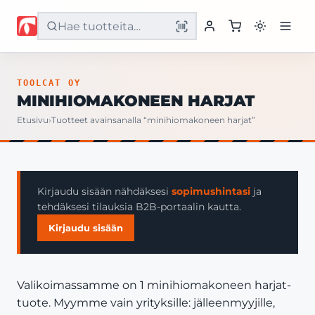
Etusivu
TOOLCAT OY
MINIHIOMAKONEEN HARJAT
Tuotteet
Etusivu
›
Tuotteet avainsanalla “minihiomakoneen harjat”
Palvelut
Yritys
Kirjaudu sisään nähdäksesi
sopimushintasi
ja
tehdäksesi tilauksia B2B-portaalin kautta.
Yhteystiedot
Kirjaudu sisään
Valikoimassamme on 1 minihiomakoneen harjat-
tuote. Myymme vain yrityksille: jälleenmyyjille,