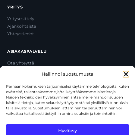
YRITYS
Yritysesittely
Ajankohtaista
Yhteystiedot
ASIAKASPALVELU
Ota yhteyttä
Oma tili
Hallinnoi suostumusta
Maksutavat
Toimitustavat
Parhaan kokemuksen tarjoamiseksi käytämme teknologioita, kuten
evästeitä, tallentaaksemme ja/tai käyttääksemme laitetietoja.
Usein kysytyt kysymykset
Näiden tekniikoiden hyväksyminen antaa meille mahdollisuuden
+358 44 270 3795
käsitellä tietoja, kuten selauskäyttäytymistä tai yksilöllisiä tunnuksia
asiakaspalvelu@toolcat.fi
tällä sivustolla. Suostumuksen jättäminen tai peruuttaminen voi
vaikuttaa haitallisesti tiettyihin ominaisuuksiin ja toimintoihin.
Tätä sivustoa suojaa reCAPTCHA, ja siihen sovelletaan Googlen
Hyväksy
tietosuojakäytäntöä
ja
käyttöehtoja
.