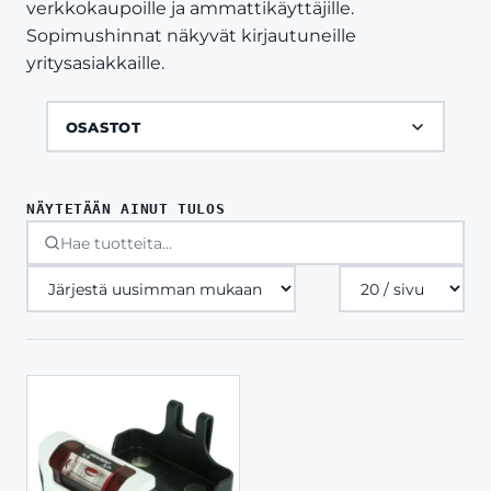
verkkokaupoille ja ammattikäyttäjille.
Sopimushinnat näkyvät kirjautuneille
yritysasiakkaille.
OSASTOT
NÄYTETÄÄN AINUT TULOS
Tuotteita
sivulla