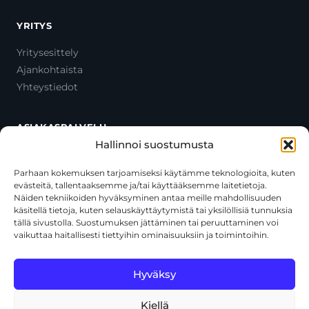
YRITYS
Yritysesittely
Ajankohtaista
Yhteystiedot
ASIAKASPALVELU
Hallinnoi suostumusta
Ota yhteyttä
Oma tili
Parhaan kokemuksen tarjoamiseksi käytämme teknologioita, kuten
evästeitä, tallentaaksemme ja/tai käyttääksemme laitetietoja.
Maksutavat
Näiden tekniikoiden hyväksyminen antaa meille mahdollisuuden
Toimitustavat
käsitellä tietoja, kuten selauskäyttäytymistä tai yksilöllisiä tunnuksia
Usein kysytyt kysymykset
tällä sivustolla. Suostumuksen jättäminen tai peruuttaminen voi
vaikuttaa haitallisesti tiettyihin ominaisuuksiin ja toimintoihin.
+358 44 270 3795
asiakaspalvelu@toolcat.fi
Hyväksy
Kiellä