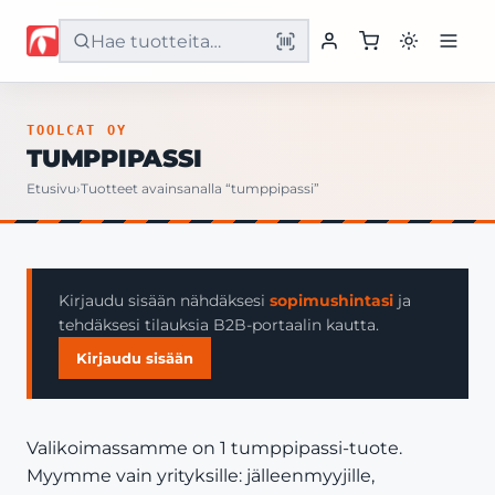
Etusivu
TOOLCAT OY
TUMPPIPASSI
Tuotteet
Etusivu
›
Tuotteet avainsanalla “tumppipassi”
Palvelut
Yritys
Kirjaudu sisään nähdäksesi
sopimushintasi
ja
tehdäksesi tilauksia B2B-portaalin kautta.
Yhteystiedot
Kirjaudu sisään
Valikoimassamme on 1 tumppipassi-tuote.
Myymme vain yrityksille: jälleenmyyjille,