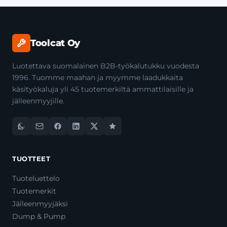
Toolcat Oy
Luotettava suomalainen B2B-työkalutukku vuodesta
1996. Tuomme maahan ja myymme laadukkaita
käsityökaluja yli 45 tuotemerkiltä ammattilaisille ja
jälleenmyyjille.
TUOTTEET
Tuoteluettelo
Tuotemerkit
Jälleenmyyjäksi
Dump & Pump